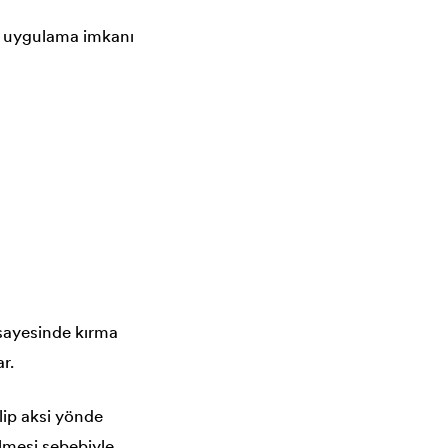
 uygulama imkanı
 sayesinde kırma
r.
lip aksi yönde
lmesi sebebiyle