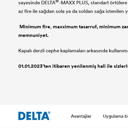
®
sayesinde
DELTA
-MAXX PLUS, standart örtülere k
az fire ile sağdan sola ya da soldan sağa istenilen 
Minimum fire
,
maxximum tasarruf, minimum za
memnuniyet.
Kapalı derzli cephe kaplamaları arkasında kullanı
01.01.2023'ten itibaren yenilenmiş hali ile sizlerl
Avantajlar
Uygulama bil