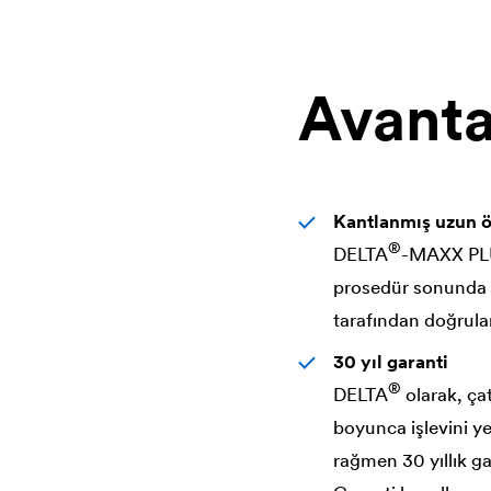
Avanta
Kantlanmış uzun 
®
DELTA
-MAXX PLUS
prosedür sonunda k
tarafından doğrula
30 yıl garanti
®
DELTA
olarak, çat
boyunca işlevini y
rağmen 30 yıllık ga