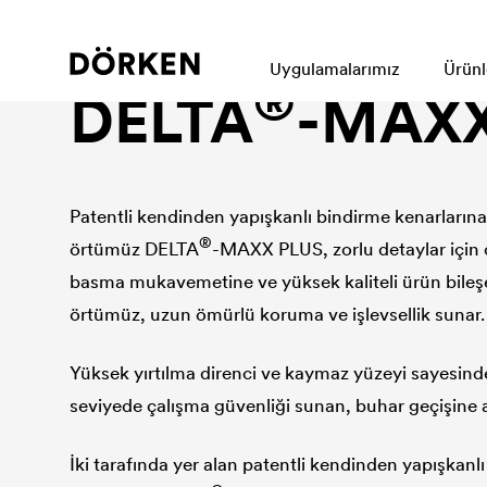
Eğimli çatı ve giydirme cepheler için enerji tasarrufu
Uygulamalarımız
Ürünl
®
DELTA
-MAXX
Patentli kendinden yapışkanlı bindirme kenarların
®
örtümüz
DELTA
-MAXX PLUS, zorlu detaylar için
basma mukavemetine ve yüksek kaliteli ürün bileşe
örtümüz, uzun ömürlü koruma ve işlevsellik sunar.
Yüksek yırtılma direnci ve kaymaz yüzeyi sayesin
seviyede çalışma güvenliği sunan, buhar geçişine 
İki tarafında yer alan patentli kendinden yapışkanlı