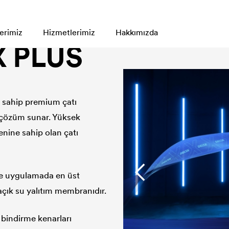
 sağlayan su yalıtım örtüsü
erimiz
Hizmetlerimiz
Hakkımızda
 PLUS
a sahip premium çatı
 çözüm sunar. Yüksek
nine sahip olan çatı
de uygulamada en üst
açık su yalıtım membranıdır.
 bindirme kenarları