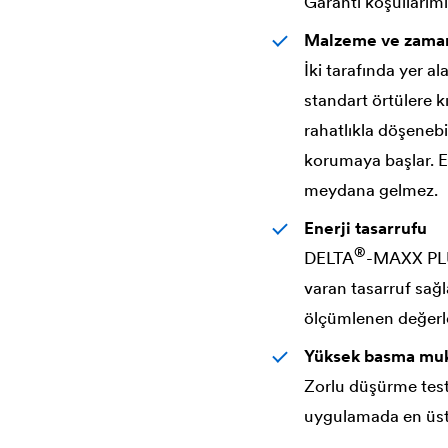
Garanti koşullarım
Malzeme ve zaman
İki tarafında yer 
standart örtülere k
rahatlıkla döşenebil
korumaya başlar. E
meydana gelmez.
Enerji tasarrufu
®
DELTA
-MAXX PLUS
varan tasarruf sağla
ölçümlenen değerle
Yüksek basma mu
Zorlu düşürme test
uygulamada en üst 