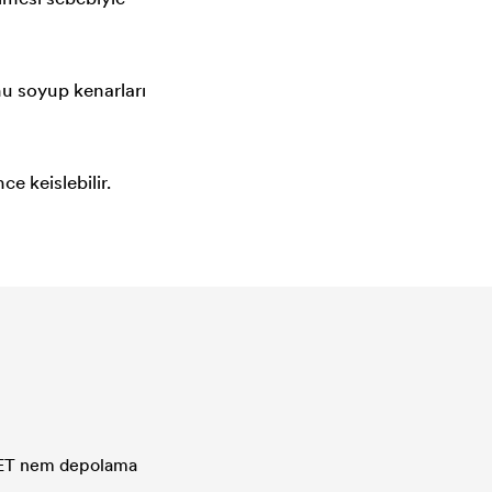
u soyup kenarları
e keislebilir.
 PET nem depolama