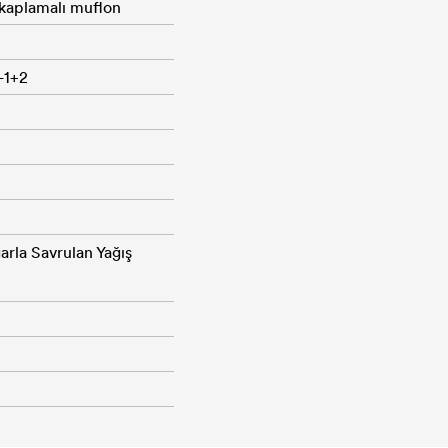
 kaplamalı muflon
-1+2
rla Savrulan Yağış