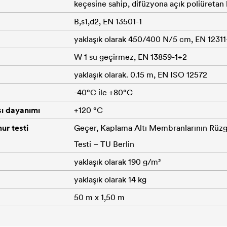
keçesine sahip, difüzyona açık poliüretan
B,s1,d2, EN 13501-1
yaklaşık olarak 450/400 N/5 cm, EN 12311
W 1 su geçirmez, EN 13859-1+2
yaklaşık olarak. 0.15 m, EN ISO 12572
-40°C ile +80°C
sı dayanımı
+120 °C
ur testi
Geçer, Kaplama Altı Membranlarının Rüzga
Testi – TU Berlin
yaklaşık olarak 190 g/m²
yaklaşık olarak 14 kg
50 m x 1,50 m