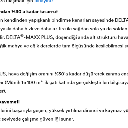
ıza ulaşmak için
tıklayınız
.
dan %30'a kadar tasarruf
alan kendinden yapışkanlı bindirme kenarları sayesinde
DELT
ıyasla daha hızlı ve daha az fire ile sağdan sola ya da solda
®
ir.
DELTA
-MAXX PLUS, döşendiği anda alt strüktürü hava
ğik mahya ve eğik derelerde tam ölçüsünde kesilebilmesi se
, hava değişim oranını %30'a kadar düşürerek ısınma enerj
r (Münih'te 100 m²'lik çatı katında gerçekleştirilen bilgisaya
r).
kavemeti
lerini başarıyla geçen, yüksek yırtılma direnci ve kaymaz y
seviyede çalışma güvenliği sunar.