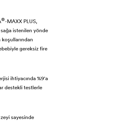
®
A
-MAXX PLUS,
n sağa istenilen yönde
 koşullarından
bebiyle gereksiz fire
isi ihtiyacında %9'a
r destekli testlerle
üzeyi sayesinde