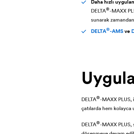
Daha hızlı uygula
®
DELTA
-MAXX PLU
sunarak zamandan t
®
DELTA
-AMS
ve
Uygula
®
DELTA
-MAXX PLUS, ik
çatılarda hem kolayca
®
DELTA
-MAXX PLUS, so
döşenmeye devam edileb