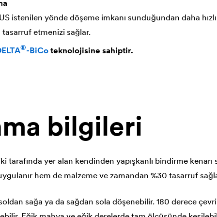
ma
S istenilen yönde döşeme imkanı sunduğundan daha hızlı
asarruf etmenizi sağlar.
®
DELTA
-BiCo
teknolojisine sahiptir.
ma bilgileri
i tarafında yer alan kendinden yapışkanlı bindirme kenarı
 uygulanır hem de malzeme ve zamandan %30 tasarruf sağla
ldan sağa ya da sağdan sola döşenebilir. 180 derece çevri
ilir. Eğik mahya ve eğik derelerde tam ölçüsünde kesilebi