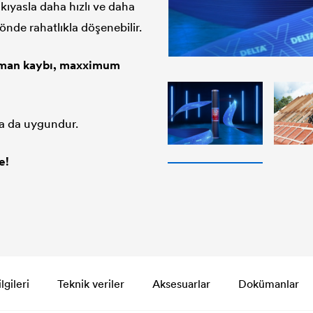
ıyasla daha hızlı ve daha
yönde rahatlıkla döşenebilir.
man kaybı, maxximum
ma da uygundur.
e!
gileri
Teknik veriler
Aksesuarlar
Dokümanlar