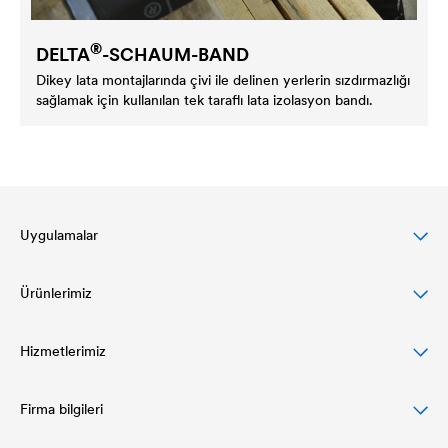
®
DELTA
-SCHAUM-BAND
Dikey lata montajlarında çivi ile delinen yerlerin sızdırmazlığı
sağlamak için kullanılan tek taraflı lata izolasyon bandı.
Uygulamalar
Ürünlerimiz
Eğimli çatılar için DELTA çözümleri
Cephe tasarımları için kapsamlı çözümler
Hizmetlerimiz
Çatı örtüleri
Düz çatılarda koruma ve drenaj
Hava ve Buhar Bariyerleri
Firma bilgileri
Planlama ve spesifikasyon