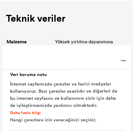
Teknik veriler
Malzeme
Yüksek yırtılma dayanımına
sahip, su geçirmez özel
dispersiyon kaplamalı, buhar
geçirgen PES elyaf.
Veri koruma notu
Uygulama
Metal ve metal kiremit
İnternet sayfamızda çerezler ve harici medyalar
kaplamalı eğimli çatıların ya da
kullanıyoruz. Bazı çerezler esaslıdır ve diğerleri de
bu internet sayfasını ve kullanımını sizin için daha
kapalı derzli cephelerin su
da iyileştirmemizde yardımcı olmaktadır.
yalıtımı için buhar geçirgen
Daha fazla bilgi
örtü. Isı yalıtımı ile metal
Hangi çerezlere izin vereceğinizi seçiniz.
kaplama arasında tesis edilir.