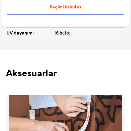
Ağırlık
yaklaşık 220 g/m²
Seçimi kabul et
Rulo ağırlığı
yaklaşık 16,5 kg
Rulo ölçüleri
50 m × 1,50 m
UV dayanımı
16 hafta
Aksesuarlar