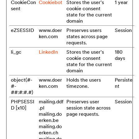
CookieCon
Cookiebot
Stores the user's
1 year
sent
cookie consent
state for the current
domain
eZSESSID
www.doer
Preserves users
Session
ken.com
states across page
requests.
li_gc
LinkedIn
Stores the user's
180
cookie consent
days
state for the current
domain
object(#-
www.doer
Holds the users
Persiste
#-
ken.com
timezone.
nt
##:#:#.#)
PHPSESSI
mailing.ddf
Preserves user
Session
D [x10]
.pl
session state across
mailing.do
page requests.
erken.be
mailing.do
erken.ch
mailing.do