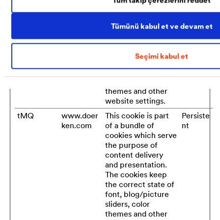
Tüm takip çerezlerini reddet
ken.com
of a bundle of
nt
cookies which serve
the purpose of
Tümünü kabul et ve devam et
content delivery
and presentation.
The cookies keep
Seçimi kabul et
the correct state of
font, blog/picture
sliders, color
themes and other
website settings.
tMQ
www.doer
This cookie is part
Persiste
ken.com
of a bundle of
nt
cookies which serve
the purpose of
content delivery
and presentation.
The cookies keep
the correct state of
font, blog/picture
sliders, color
themes and other