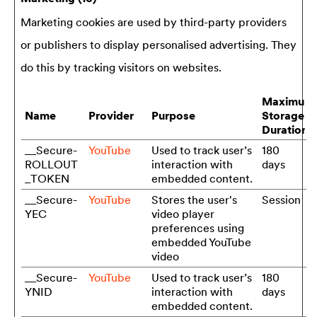
Marketing cookies are used by third-party providers
or publishers to display personalised advertising. They
do this by tracking visitors on websites.
Maximum
Name
Provider
Purpose
Storage
Duration
__Secure-
YouTube
Used to track user’s
180
ROLLOUT
interaction with
days
_TOKEN
embedded content.
__Secure-
YouTube
Stores the user's
Session
YEC
video player
preferences using
embedded YouTube
video
__Secure-
YouTube
Used to track user’s
180
YNID
interaction with
days
embedded content.