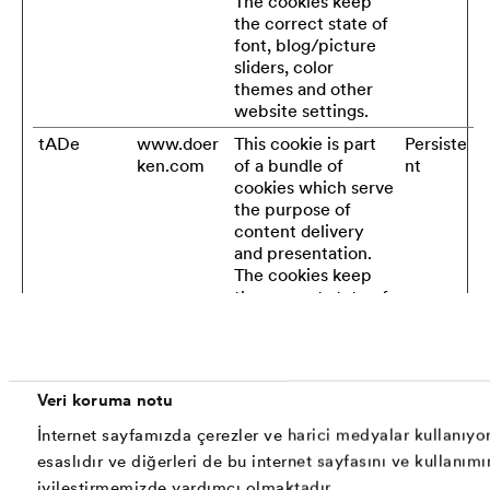
The cookies keep
the correct state of
font, blog/picture
sliders, color
themes and other
website settings.
tADe
www.doer
This cookie is part
Persiste
ken.com
of a bundle of
nt
cookies which serve
the purpose of
content delivery
and presentation.
The cookies keep
the correct state of
font, blog/picture
sliders, color
themes and other
website settings.
Veri koruma notu
tADu
www.doer
This cookie is part
Persiste
İnternet sayfamızda çerezler ve harici medyalar kullanıyor
ken.com
of a bundle of
nt
cookies which serve
esaslıdır ve diğerleri de bu internet sayfasını ve kullanımı
the purpose of
iyileştirmemizde yardımcı olmaktadır.