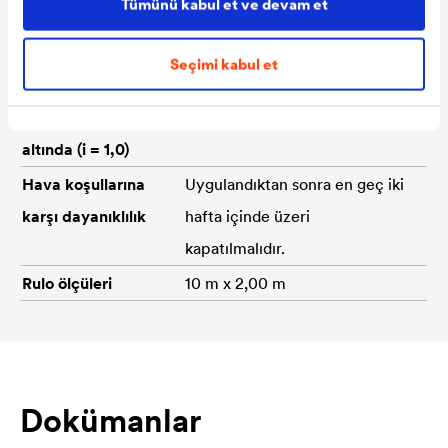
Tümünü kabul et ve devam et
Çekme
MD > 500 N/50 mm / CMD >
mukavemeti
350 N/50 m
Seçimi kabul et
Drenaj kapasitesi
10 l/s · m (EN ISO 12958)
20 kN/m2 yük
altında (i = 1,0)
Hava koşullarına
Uygulandıktan sonra en geç iki
karşı dayanıklılık
hafta içinde üzeri
kapatılmalıdır.
Rulo ölçüleri
10 m x 2,00 m
Dokümanlar