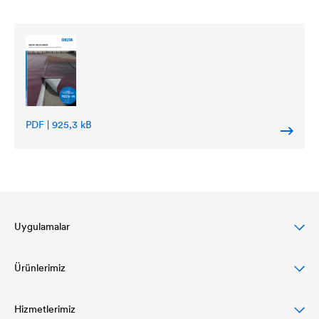
PDF | 925,3 kB
Uygulamalar
Ürünlerimiz
Eğimli çatılar için DELTA çözümleri
Cephe tasarımları için kapsamlı çözümler
Hizmetlerimiz
Çatı örtüleri