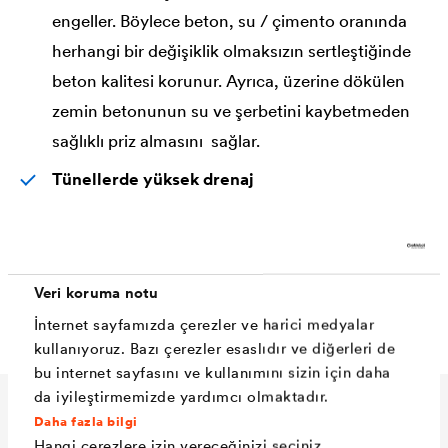
engeller. Böylece beton, su / çimento oranında
herhangi bir değişiklik olmaksızın sertleştiğinde
beton kalitesi korunur. Ayrıca, üzerine dökülen
zemin betonunun su ve şerbetini kaybetmeden
sağlıklı priz almasını sağlar.
Tünellerde yüksek drenaj
Yüksek su girişi öngörülen Aç-Kapa tipi tünellerin
inşasında, geleneksel yöntemlere kıyasla çok
daha uzun ömürlü, güvenilir ve ekonomik
Veri koruma notu
koruma ve drenaj çözümüdür.
İnternet sayfamızda çerezler ve harici medyalar
kullanıyoruz. Bazı çerezler esaslıdır ve diğerleri de
bu internet sayfasını ve kullanımını sizin için daha
da iyileştirmemizde yardımcı olmaktadır.
Teknik veriler
Daha fazla bilgi
Hangi çerezlere izin vereceğinizi seçiniz.