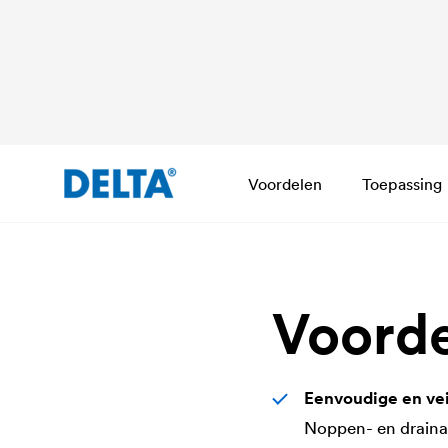
Voordelen
Toepassing
Voord
Eenvoudige en vei
Noppen- en drainag