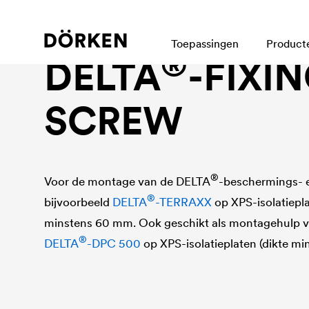
Toebehoren bij noppen- en drainagefolies
Toepassingen
Product
®
DELTA
-FIXI
SCREW
®
Voor de montage van de
DELTA
-beschermings- 
®
bijvoorbeeld
DELTA
-TERRAXX
op XPS-isolatiepl
minstens 60 mm. Ook geschikt als montagehulp v
®
DELTA
-DPC 500
op XPS-isolatieplaten (dikte mi