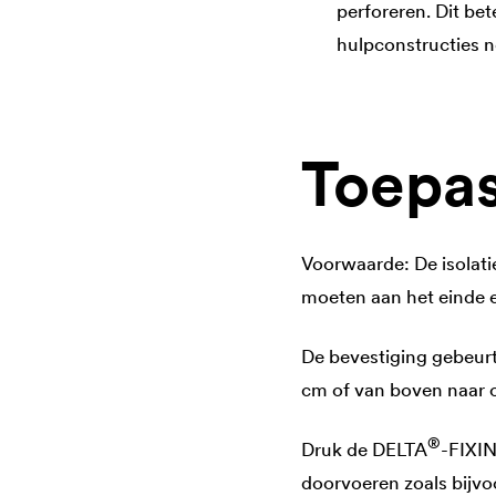
perforeren. Dit be
hulpconstructies no
Toepas
Voorwaarde: De isolati
moeten aan het einde 
De bevestiging gebeurt
cm of van boven naar o
®
Druk de
DELTA
-FIXIN
doorvoeren zoals bijv