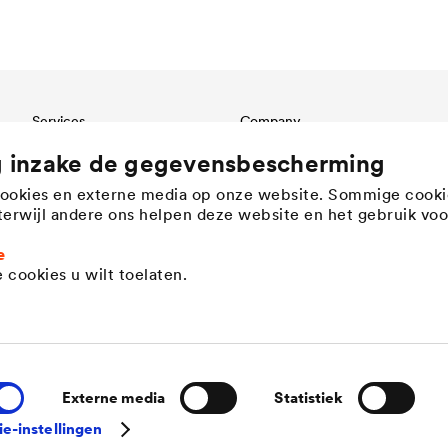
Services
Company
Download
Structure
g inzake de gegevensbescherming
Referenties
Innovation
cookies en externe media op onze website. Sommige cooki
International contact
Werte
, terwijl andere ons helpen deze website en het gebruik voo
History
Duurzaamheid
e
 cookies u wilt toelaten.
DÖRKEN as employer
ctie
Externe media
Statistiek
ie-instellingen