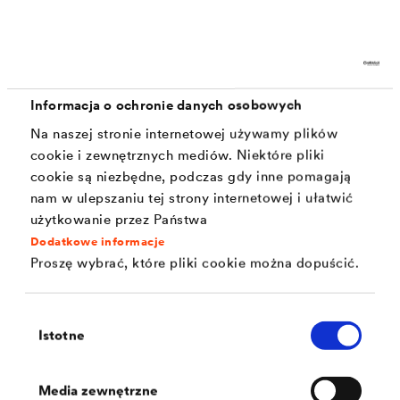
Zalety
Łatwe i bezpieczne mocowanie
Informacja o ochronie danych osobowych
Mocowanie mat kubełkowych i drenażowych do
Na naszej stronie internetowej używamy plików
izolacji obwodowej odbywa się bez perforacji
cookie i zewnętrznych mediów. Niektóre pliki
uszczelnienia. Oznacza to mniejsze straty
cookie są niezbędne, podczas gdy inne pomagają
materiału oraz brak konieczności stosowania
nam w ulepszaniu tej strony internetowej i ułatwić
użytkowanie przez Państwa
tymczasowych konstrukcji pomocniczych do
Dodatkowe informacje
mocowania mat.
Proszę wybrać, które pliki cookie można dopuścić.
Wybór
Zastosowanie
Istotne
zgody
Warunek wstępny: Obwodowe płyty termoizolacji
Media zewnętrzne