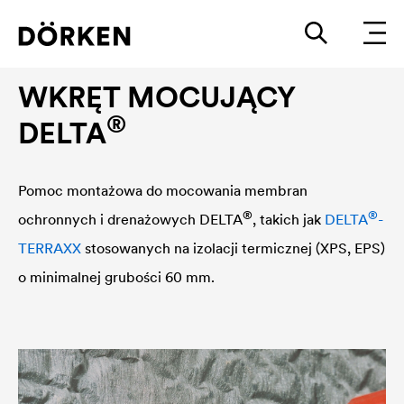
Pomoc montażowa do mocowania membran
WKRĘT MOCUJĄCY
®
DELTA
Pomoc montażowa do mocowania membran
®
®
ochronnych i drenażowych
DELTA
, takich jak
DELTA
-
TERRAXX
stosowanych na izolacji termicznej (XPS, EPS)
o minimalnej grubości 60 mm.