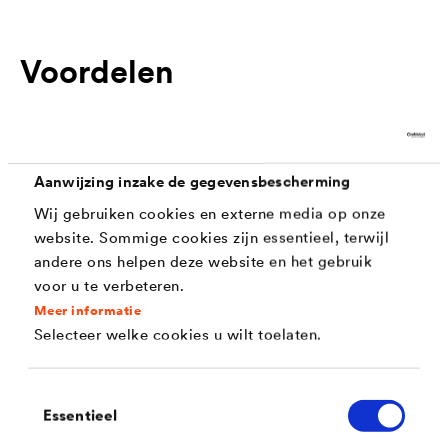
Voordelen
Eenvoudige en veilige bevestiging
Noppen- en drainagefolies worden op de
Aanwijzing inzake de gegevensbescherming
buitenisolatie bevestigd zonder de afdichting te
perforeren. Dit betekent dat het materiaal amper
Wij gebruiken cookies en externe media op onze
website. Sommige cookies zijn essentieel, terwijl
versneden moet worden en dat er geen
andere ons helpen deze website en het gebruik
voorlopige hulpconstructies nodig zijn voor de
voor u te verbeteren.
tijdelijke bevestiging van de folies.
Meer informatie
Selecteer welke cookies u wilt toelaten.
Toepassing
Toestemmingsselectie
Essentieel