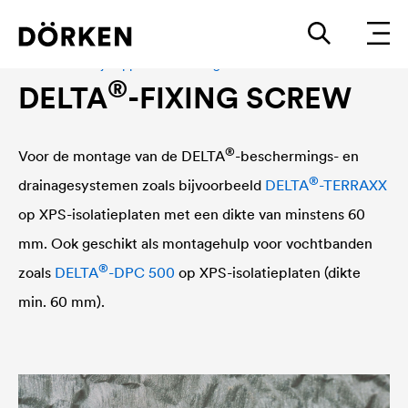
Toebehoren bij noppen- en drainagefolies
®
DELTA
-FIXING SCREW
®
Voor de montage van de
DELTA
-beschermings- en
®
drainagesystemen zoals bijvoorbeeld
DELTA
-TERRAXX
op XPS-isolatieplaten met een dikte van minstens 60
mm. Ook geschikt als montagehulp voor vochtbanden
®
zoals
DELTA
-DPC 500
op XPS-isolatieplaten (dikte
min. 60 mm).