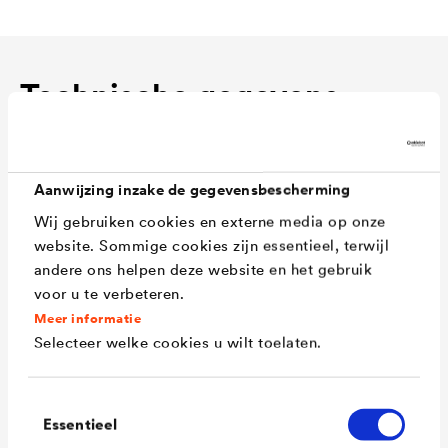
Technische gegevens
Materiaal
Polyethyleen met hoge
Aanwijzing inzake de gegevensbescherming
dichtheid, zonder weekmakers,
Wij gebruiken cookies en externe media op onze
volledig recycleerbaar
website. Sommige cookies zijn essentieel, terwijl
andere ons helpen deze website en het gebruik
Kleur
Antraciet
voor u te verbeteren.
Noppenhoogte
ca. 8 mm
Meer informatie
Selecteer welke cookies u wilt toelaten.
Drukweerstand
ca. 200 kN/m²
Luchtvolume
ca. 5,3 l/m²
Toestemmingsselectie
tussen de noppen
Essentieel
Temperatuurbeste
-30°C tot +80°C