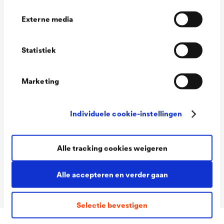
ndigheid
Externe media
Contactoppervlak
ca. 1450 cm²/m²
noppen/ondergron
Statistiek
d
Marketing
Chemische
Bestand tegen chemicaliën,
eigenschappen
wortelvast,
verrottingsbestendig,
Individuele cookie-instellingen
onschadelijk voor drinkwater
Afmetingen rol
20m x 1,00m / 20m x 1,50m /
Alle tracking cookies weigeren
20m x 2,00m / 20m x 2,40m /
Alle accepteren en verder gaan
20m x 3,00m
Selectie bevestigen