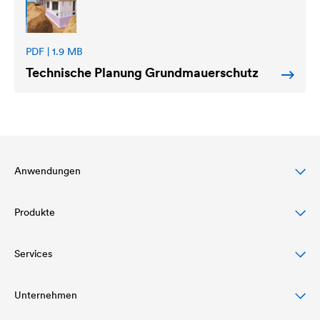
PDF | 1.9 MB
Technische Planung Grundmauerschutz
Anwendungen
Produkte
Steildachschutz
Fassadenschutz & -gestaltung
Services
Dachbahnen
Flachdachschutz & -drainage
Luft- und Dampfsperren
Unternehmen
Download