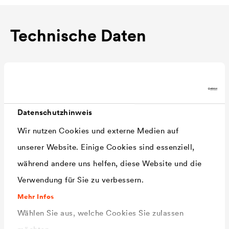
Technische Daten
Material
Spezial-PE hoher Dichte, voll
recyclingfähig
Farbe
Anthrazit
Datenschutzhinweis
Noppenhöhe
ca. 8 mm
Wir nutzen Cookies und externe Medien auf
Druckfestigkeit
ca. 200 kN/m²
unserer Website. Einige Cookies sind essenziell,
Luftvolumen
ca. 5,3 l/m²
während andere uns helfen, diese Website und die
zwischen den
Verwendung für Sie zu verbessern.
Noppen
Mehr Infos
Wählen Sie aus, welche Cookies Sie zulassen
Temperaturbestän
-30 °C bis + 80 °C