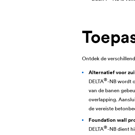
Toepas
Ontdek de verschillen
Alternatief voor zu
®
DELTA
-NB wordt o
van de banen gebeur
overlapping. Aanslu
de vereiste betonbe
Foundation wall pr
®
DELTA
-NB dient h