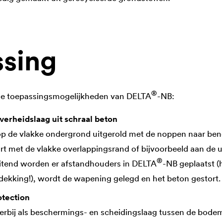
sing
®
de toepassingsmogelijkheden van
DELTA
-NB:
iverheidslaag uit schraal beton
p de vlakke ondergrond uitgerold met de noppen naar ben
t met de vlakke overlappingsrand of bijvoorbeeld aan de 
®
itend worden er afstandhouders in
DELTA
-NB geplaatst (
dekking!), wordt de wapening gelegd en het beton gestort.
otection
ierbij als beschermings- en scheidingslaag tussen de bod