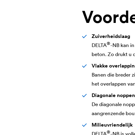
Voord
Zuiverheidslaag
®
DELTA
-NB kan in
beton. Zo drukt u 
Vlakke overlappi
Banen die breder z
het overlappen va
Diagonale noppen
De diagonale nopp
aangrenzende bouw
Milieuvriendelijk
®
DELTA
-NB is vol