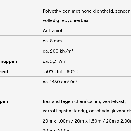
Polyethyleen met hoge dichtheid, zonde
volledig recycleerbaar
Antraciet
ca. 8 mm
ca. 200 kN/m²
 noppen
ca. 5,3 l/m²
heid
-30°C tot +80°C
ca. 1450 cm²/m²
ppen
Bestand tegen chemicaliën, wortelvast,
verrottingsbestendig, onschadelijk voor d
20m x 1,00m / 20m x 1,50m / 20m x 2,00
20m x 3,00m