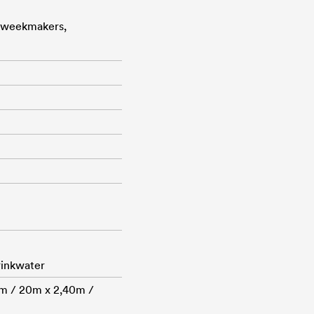
r weekmakers,
rinkwater
m / 20m x 2,40m /