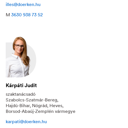
illes@doerken.hu
M
3630 938 73 52
Kárpáti Judit
szaktanácsadó
Szabolcs-Szatmár-Bereg,
Hajdú-Bihar, Nógrád, Heves,
Borsod-Abaúj-Zemplén vármegye
karpati@doerken.hu