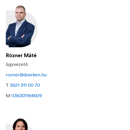
Rózner Máté
ügyvezető
rozner@doerken.hu
T
3621 311 00 70
M
036301164609