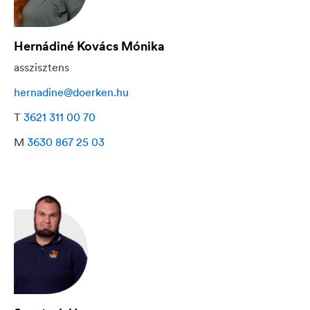
Hernádiné Kovács Mónika
asszisztens
hernadine@doerken.hu
T
3621 311 00 70
M
3630 867 25 03