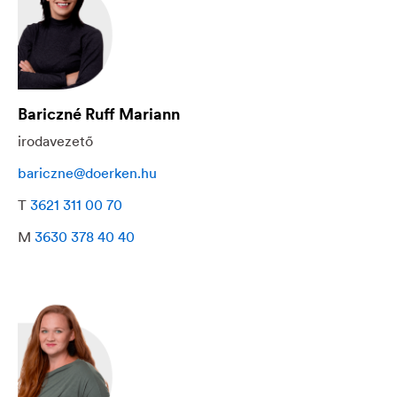
Bariczné Ruff Mariann
irodavezető
bariczne@doerken.hu
T
3621 311 00 70
M
3630 378 40 40