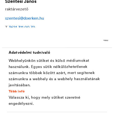
Szentesi János
raktárvezető
szentesi@doerken.hu
T
3621 311 00 70
M
3630 392 01 70
Adatvédelmi tudnivaló
Webhelyünkön sütiket és külső médiumokat
használunk. Egyes sütik nélkülözhetetlenek
Szaktanácsadóink
számunkra többek között azért, mert segítenek
számunkra a webhely és a webhely használatának
javításában.
Több infó
Válassza ki, hogy mely sütiket szeretné
engedélyezni.