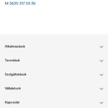
M
3630 317 59 36
Alkalmazások
Termékek
Magastető-védelem
Homlokzatvédelem
Szolgáltatások
Alátétfóliák
Lapostető védelem & -vízelvezetés
Légzáró és párafékező fóliák
Vállalatunk
Letöltések
Vízszigetelés & vízelvezetés
Ragasztóprogram és kiegészítők
Referenciáink
Kapcsolat
Vállalati felépítés