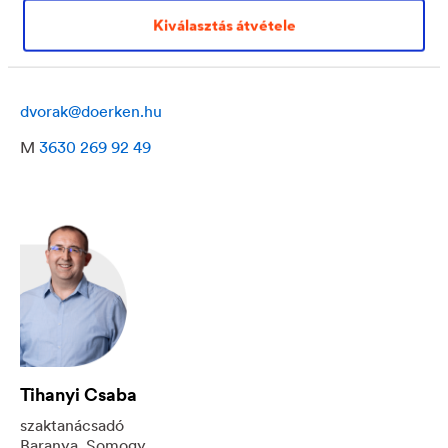
Dvorák Andrea
Kiválasztás átvétele
szaktanácsadó
Budapest, Pest vármegye
dvorak@doerken.hu
M
3630 269 92 49
Tihanyi Csaba
szaktanácsadó
Baranya, Somogy,