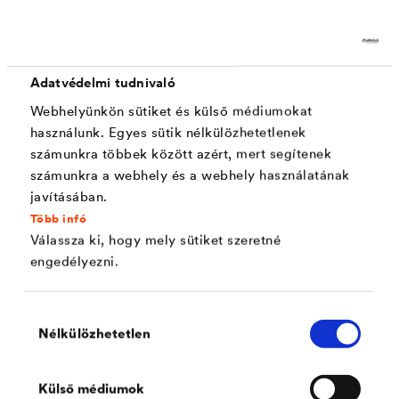
Vízszintes szigetelések
Adatvédelmi tudnivaló
A pincefalak falazásánál az alap és az első téglasor közé
Webhelyünkön sütiket és külső médiumokat
vízszintes szigetelőcsík helyezése szükséges. Erre a
használunk. Egyes sütik nélkülözhetetlenek
célra mechanikailag terhelhető, hosszú élettartamú
számunkra többek között azért, mert segítenek
számunkra a webhely és a webhely használatának
műanyag vagy bitumen szigetelőlemezek alkalmasak. A
javításában.
beépítés során a fogadó felületet szükség szerint olyan
Több infó
vastag szűrt malterral kell kiegyenlíteni, hogy a felület
Válassza ki, hogy mely sütiket szeretné
sima és egyenes legyen.
engedélyezni.
®
A
DELTA
-VÍZSZINTES FALSZIGETELÉS
vagy a
Hozzájárulás
Nélkülözhetetlen
®
kiválasztása
DELTA
-PROTEKT
robusztusságuknak és
bitumenállóságuknak köszönhetően tökéletesen
Külső médiumok
megfelelnek erre a feladatra, ráadásul fektetésük