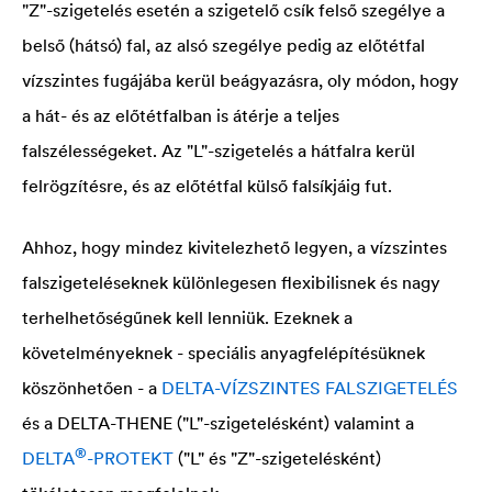
"Z"-szigetelés esetén a szigetelő csík felső szegélye a
belső (hátsó) fal, az alsó szegélye pedig az előtétfal
vízszintes fugájába kerül beágyazásra, oly módon, hogy
a hát- és az előtétfalban is átérje a teljes
falszélességeket. Az "L"-szigetelés a hátfalra kerül
felrögzítésre, és az előtétfal külső falsíkjáig fut.
Ahhoz, hogy mindez kivitelezhető legyen, a vízszintes
falszigeteléseknek különlegesen flexibilisnek és nagy
terhelhetőségűnek kell lenniük. Ezeknek a
követelményeknek - speciális anyagfelépítésüknek
köszönhetően - a
DELTA
-VÍZSZINTES FALSZIGETELÉS
és a
DELTA
-THENE ("L"-szigetelésként) valamint a
®
DELTA
-PROTEKT
("L" és "Z"-szigetelésként)