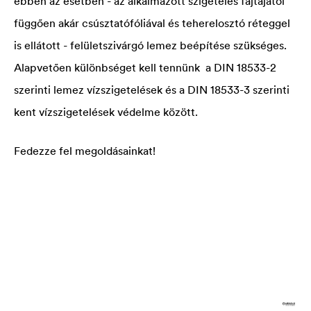
ebben az esetben - az alkalmazott szigetelés fajtájától
függően akár csúsztatófóliával és teherelosztó réteggel
is ellátott - felületszivárgó lemez beépítése szükséges.
Alapvetően különbséget kell tennünk a DIN 18533-2
szerinti lemez vízszigetelések és a DIN 18533-3 szerinti
kent vízszigetelések védelme között.
Fedezze fel megoldásainkat!
A vízszigetelés fajtájától függ a védelem módja!