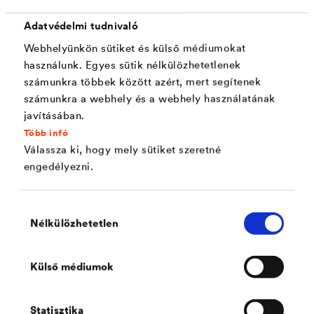
Adatvédelmi tudnivaló
A hidegen öntapadó bitumenes vízszigetelésekre
Webhelyünkön sütiket és külső médiumokat
közvetlenül fektethetők a felületszivárgó lemezek, mert
használunk. Egyes sütik nélkülözhetetlenek
a lemez felső oldalán található HDPE hordozófólia védő-
számunkra többek között azért, mert segítenek
és csúsztatórétegként funkcionál.
számunkra a webhely és a webhely használatának
javításában.
Több infó
A kenhető vízszigetelések - mint például a polimerrel
Válassza ki, hogy mely sütiket szeretné
módosított bitumenes vastagbevonatok - ezzel szemben
engedélyezni.
nyomásra érzékenyek. Ezen típusú vízszigetelésekre
csúsztató- védő- és teherelosztó réteggel ellátott
Hozzájárulás
Nélkülözhetetlen
felületszivárgó lemez beépítése szükséges, a szigetelés
kiválasztása
sérülésének, és az ennek következményeként fellépő
Külső médiumok
károknak a megakadályozása/megelőzése érdekében.
Ezek a drénlemezek 3 rétegből állnak: geotextíliából
Statisztika