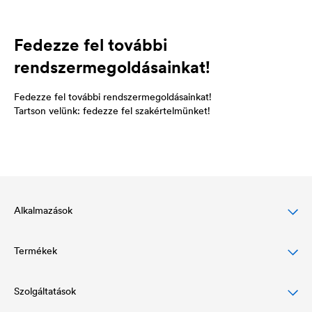
Fedezze fel további
rendszermegoldásainkat!
Fedezze fel további rendszermegoldásainkat!
Tartson velünk: fedezze fel szakértelmünket!
Alkalmazások
Termékek
Magastető-védelem
Homlokzatvédelem
Szolgáltatások
Alátétfóliák