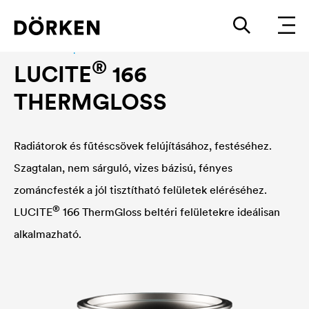
Construction paints and varnishes Waterbased
®
LUCITE
166
THERMGLOSS
Radiátorok és fűtéscsövek felújításához, festéséhez.
Szagtalan, nem sárguló, vizes bázisú, fényes
zománcfesték a jól tisztítható felületek eléréséhez.
®
LUCITE
166 ThermGloss beltéri felületekre ideálisan
alkalmazható.