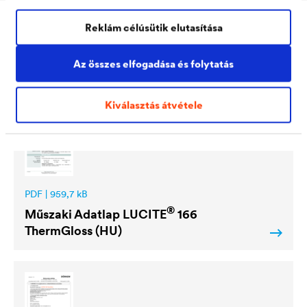
Reklám célúsütik elutasítása
Letöltések
Az összes elfogadása és folytatás
Kiválasztás átvétele
PDF | 959,7 kB
®
Műszaki Adatlap
LUCITE
166
ThermGloss (HU)