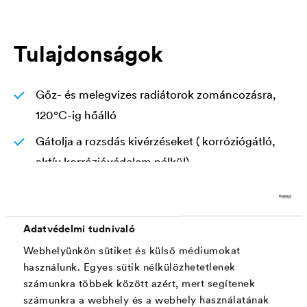
Tulajdonságok
Gőz- és melegvizes radiátorok zománcozásra,
120°C-ig hőálló
Gátolja a rozsdás kivérzéseket ( korróziógátló,
aktív korrózióvédelem nélkül)
Vastagon felhordva sem folyik meg, kiváló
éltakaró képességű
Adatvédelmi tudnivaló
Sárgulásmentes, nagyon jól terül, fehér színét
Webhelyünkön sütiket és külső médiumokat
hosszútávúan megőrzi
használunk. Egyes sütik nélkülözhetetlenek
Környezetbarát VOC és SVOC mentes
számunkra többek között azért, mert segítenek
számunkra a webhely és a webhely használatának