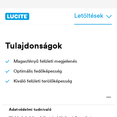
Letöltések
Tulajdonságok
Magasfényű felületi megjelenés
Optimális fedőképesség
Kiváló felületi terülőképesség
Kéz izzadásálló és nagyon jól tisztítható
Fényességét és fehérségét hosszú távon
megőrzi, nem sárgul
Adatvédelmi tudnivaló