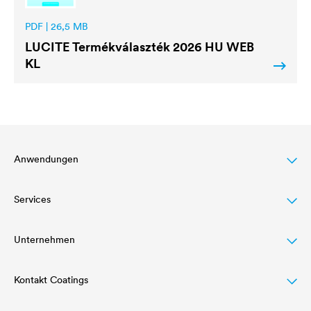
PDF | 26,5 MB
LUCITE
Termékválaszték 2026 HU WEB
KL
Anwendungen
Services
Dachbeschichtung
Holzlasur
Unternehmen
Letöltések
Agrarwirtschaft
Referenciáink
Kontakt Coatings
Struktur