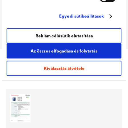
Packaging Sizes
1,0 L / 2,5 L
Ready
Egyedi sütibeállítások
Packaging Sizes
1,0 L / 2,5 L
MIX
Reklám célúsütik elutasítása
Az összes elfogadása és folytatás
Kiválasztás átvétele
Letöltések