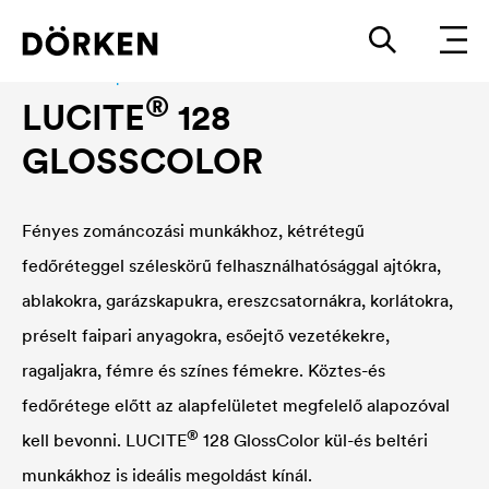
Construction paints and varnishes Waterbased
®
LUCITE
128
GLOSSCOLOR
Fényes zománcozási munkákhoz, kétrétegű
fedőréteggel széleskörű felhasználhatósággal ajtókra,
ablakokra, garázskapukra, ereszcsatornákra, korlátokra,
préselt faipari anyagokra, esőejtő vezetékekre,
ragaljakra, fémre és színes fémekre. Köztes-és
fedőrétege előtt az alapfelületet megfelelő alapozóval
®
kell bevonni.
LUCITE
128 GlossColor kül-és beltéri
munkákhoz is ideális megoldást kínál.