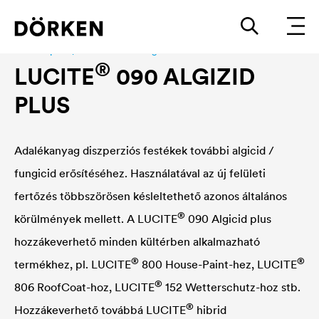
Facade paint|dachbeschichtung
®
LUCITE
090 ALGIZID
PLUS
Adalékanyag diszperziós festékek további algicid /
fungicid erősítéséhez. Használatával az új felületi
fertőzés többszörösen késleltethető azonos általános
®
körülmények mellett. A
LUCITE
090 Algicid plus
hozzákeverhető minden kültérben alkalmazható
®
®
termékhez, pl.
LUCITE
800 House-Paint-hez,
LUCITE
®
806 RoofCoat-hoz,
LUCITE
152 Wetterschutz-hoz stb.
®
Hozzákeverhető továbbá
LUCITE
hibrid