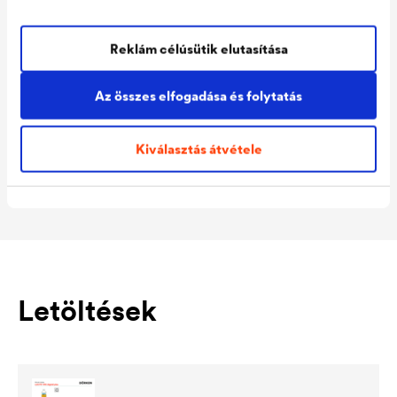
Műszaki adatok
Reklám célúsütik elutasítása
Az összes elfogadása és folytatás
Consumption
ml/m²
Colour tones
színtelen
Kiválasztás átvétele
Packaging Sizes
0,25 L
Ready
Letöltések