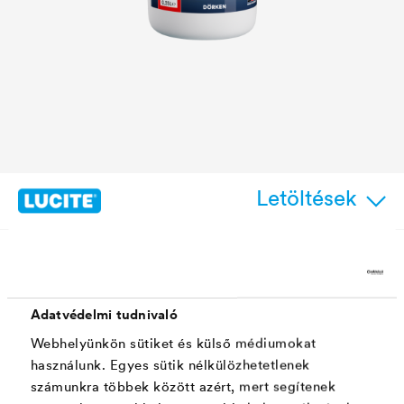
Letöltések
Tulajdonságok
Adatvédelmi tudnivaló
Webhelyünkön sütiket és külső médiumokat
Nagyon könnyű bedolgozás - adagolási javaslat:
használunk. Egyes sütik nélkülözhetetlenek
2%
számunkra többek között azért, mert segítenek