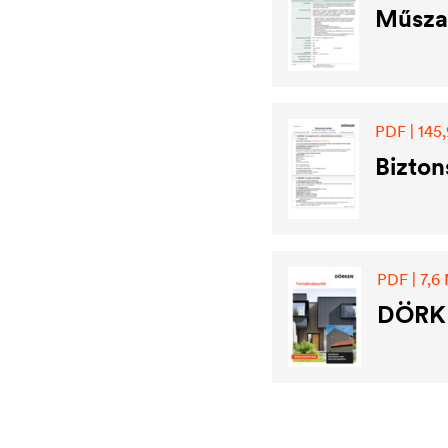
Műsza
PDF | 145,
Bizton
PDF | 7,6
DÖRKE