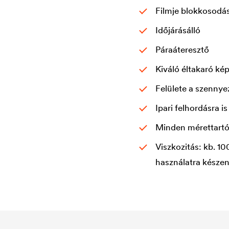
Filmje blokkosodás
Időjárásálló
Páraáteresztő
Kiváló éltakaró ké
Felülete a szenny
Ipari felhordásra 
Minden mérettartó 
Viszkozitás: kb. 1
használatra készen