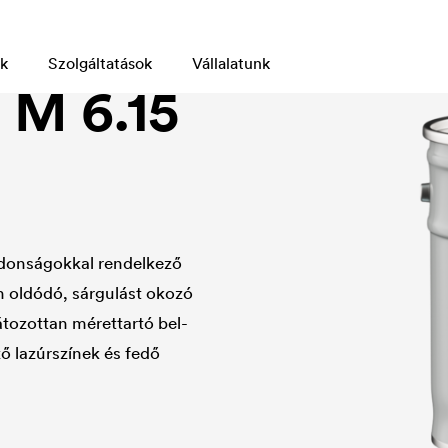
k
Szolgáltatások
Vállalatunk
M 6.15
ajdonságokkal rendelkező
n oldódó, sárgulást okozó
tozottan mérettartó bel-
ző lazúrszínek és fedő