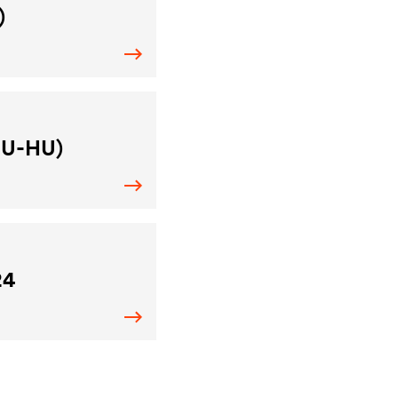
)
HU-HU)
24