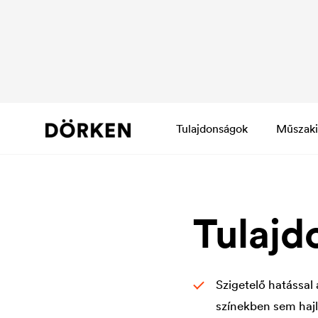
Tulajdonságok
Műszaki
Tulajd
Szigetelő hatással
színekben sem haj