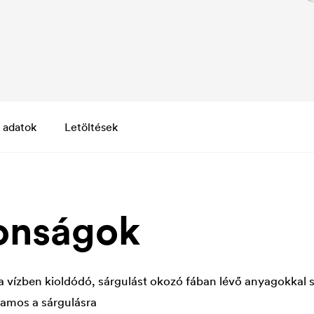
 adatok
Letöltések
onságok
 a vízben kioldódó, sárgulást okozó fában lévő anyagokkal
lamos a sárgulásra