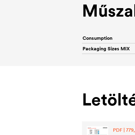
Műszak
Consumption
Packaging Sizes MIX
Letölt
PDF | 779