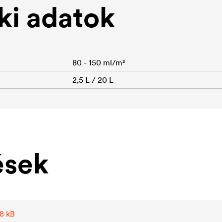
i adatok
80 - 150 ml/m²
2,5 L / 20 L
ések
,8 kB