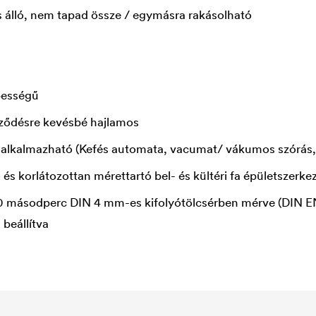
 álló, nem tapad össze / egymásra rakásolható
pességű
eződésre kevésbé hajlamos
is alkalmazható (Kefés automata, vacumat/ vákumos szórás, 
és korlátozottan mérettartó bel- és kültéri fa épületszerke
00 másodperc DIN 4 mm-es kifolyótölcsérben mérve (DIN EN
 beállítva