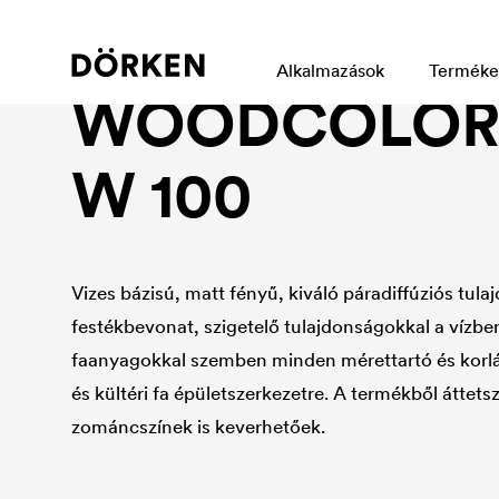
Industrial wood protection
Alkalmazások
Terméke
WOODCOLOR 
W 100
Vizes bázisú, matt fényű, kiváló páradiffúziós tul
festékbevonat, szigetelő tulajdonságokkal a vízbe
faanyagokkal szemben minden mérettartó és korlá
és kültéri fa épületszerkezetre. A termékből áttets
zománcszínek is keverhetőek.