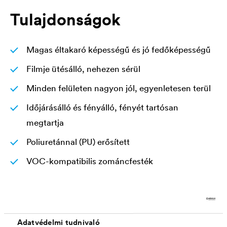
Tulajdonságok
Magas éltakaró képességű és jó fedőképességű
Filmje ütésálló, nehezen sérül
Minden felületen nagyon jól, egyenletesen terül
Időjárásálló és fényálló, fényét tartósan
megtartja
Poliuretánnal (PU) erősített
VOC-kompatibilis zománcfesték
A gyári fehér alapszíne extra fehér színű
Enyhe szagú
Filmje a felhordás során hosszan bedolgozható
Adatvédelmi tudnivaló