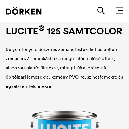
Construction paints and varnishes Solvend-based
®
LUCITE
125 SAMTCOLOR
Selyemfényű oldószeres zománcfesték, kül-és beltéri
zománcozási munkákhoz a megfelelően előkészített,
alapozott alapfelületekre, mint pl. fára, préselt fa
építőipari lemezekre, kemény PVC-re, színesfémekre és
egyéb fémfelületekre.