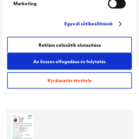
Marketing
9007 Grau-Aluminium
Packaging Sizes
1,0 L / 2,5 L
Egyedi sütibeállítások
Ready
Packaging Sizes
1,0 L / 2,5 L
Reklám célúsütik elutasítása
MIX
Az összes elfogadása és folytatás
Kiválasztás átvétele
Letöltések