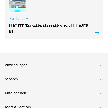
PDF | 26,5 MB
LUCITE
Termékválaszték 2026 HU WEB
KL
Anwendungen
Services
Dachbeschichtung
Holzlasur
Unternehmen
Letöltések
Agrarwirtschaft
Referenciáink
Kontakt Coatings
Struktur