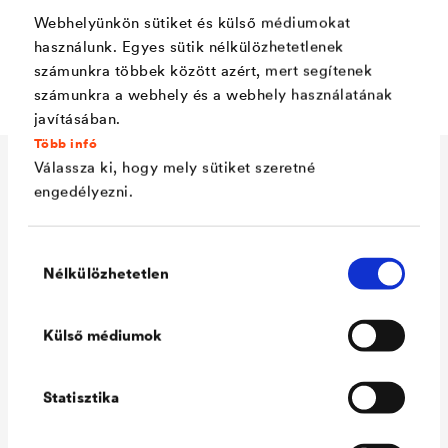
Karcálló, alacsony sárgulási hajlam
Webhelyünkön sütiket és külső médiumokat
használunk. Egyes sütik nélkülözhetetlenek
Magas szárazanyag-tartalom
számunkra többek között azért, mert segítenek
számunkra a webhely és a webhely használatának
javításában.
Több infó
Válassza ki, hogy mely sütiket szeretné
Műszaki adatok
engedélyezni.
Hozzájárulás
Consumption
90 - 110 ml/m²
Nélkülözhetetlen
kiválasztása
Colour tones
fehér / színtelen / RAL 7016
Külső médiumok
Anthrazitgrau / RAL 7035
Lichtgrau / RAL 9005
Statisztika
Tiefschwarz / ca. RAL 9006
Weiß-Aluminium / ca. RAL