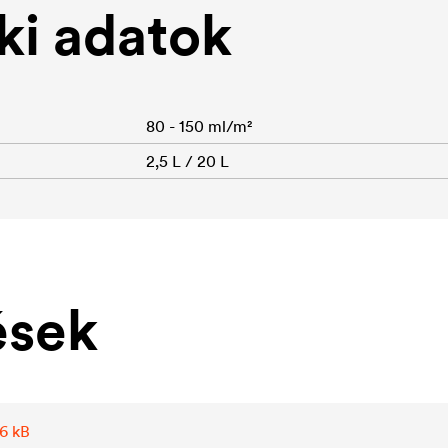
i adatok
80 - 150 ml/m²
2,5 L / 20 L
ések
,6 kB