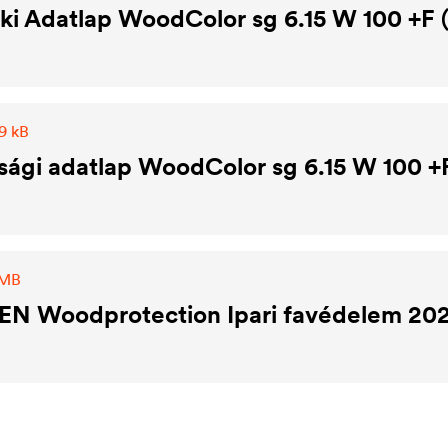
i Adatlap WoodColor sg 6.15 W 100 +F 
9 kB
sági adatlap WoodColor sg 6.15 W 100 
 MB
N Woodprotection Ipari favédelem 20