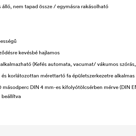
 álló, nem tapad össze / egymásra rakásolható
pességű
eződésre kevésbé hajlamos
is alkalmazható (Kefés automata, vacumat/ vákumos szórás, 
és korlátozottan mérettartó fa épületszerkezetre alkalmas
00 másodperc DIN 4 mm-es kifolyótölcsérben mérve (DIN EN
 beállítva