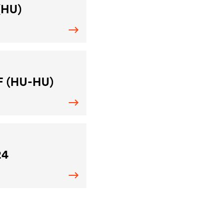
(HU)
+F (HU-HU)
24