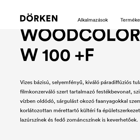
Industrial wood protection
Alkalmazások
Terméke
WOODCOLOR S
W 100 +F
Vizes bázisú, selyemfényű, kiváló páradiffúziós t
filmkonzerváló szert tartalmazó festékbevonat, sz
vízben oldódó, sárgulást okozó faanyagokkal sze
korlátozottan mérettartó kültéri fa épületszerkeze
lazúrszínek és fedő zománcszínek is keverhetőek.