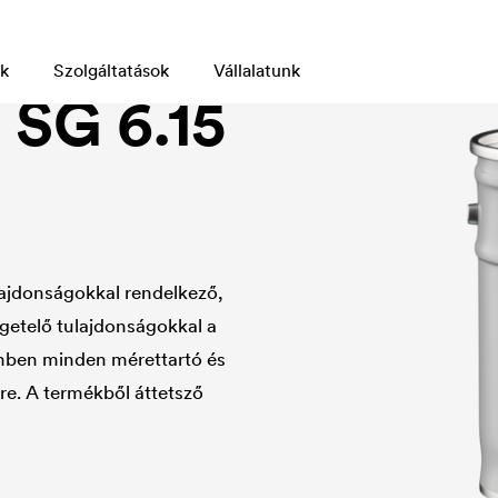
k
Szolgáltatások
Vállalatunk
G 6.15
ulajdonságokkal rendelkező,
igetelő tulajdonságokkal a
mben minden mérettartó és
tre. A termékből áttetsző