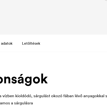
 adatok
Letöltések
onságok
 a vízben kioldódó, sárgulást okozó fában lévő anyagokkal
lamos a sárgulásra