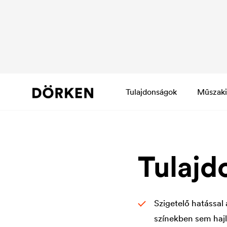
Tulajdonságok
Műszaki
Tulajd
Szigetelő hatással
színekben sem haj