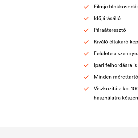
Filmje blokkosodás
Időjárásálló
Páraáteresztő
Kiváló éltakaró ké
Felülete a szenny
Ipari felhordásra 
Minden mérettartó 
Viszkozitás: kb. 1
használatra készen