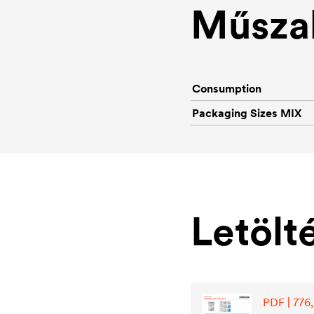
Műszak
Consumption
Packaging Sizes MIX
Letölt
PDF | 776