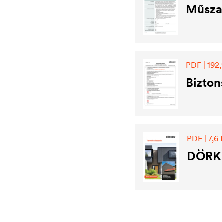
Műszak
PDF | 192,
Bizton
PDF | 7,6
DÖRKE