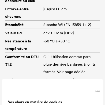
déchirure au clou
Entraxe entre
jusqu'à 60 cm
chevrons
Étanchéité
étanche W1 (EN 13859-1 + 2)
Valeur Sd
env. 0,02 m (HPV)
Résistance à la
-30 °C à +80 °C
température
Conformité au DTU
Oui. Utilisation comme pare-
31.2
pluie derrière bardages à joints
fermés. Voir page dédiée.
Durée de la phase
8 jours, hors conditions
chantier (écran de
exceptionnelles. L'écran ne
sous-toiture)
constitue pas une étanchéité.
Vos choix en matière de cookies
Si aucune venue d'eau n'est