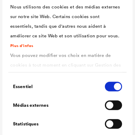
tolérée, poser une bande
Nous utilisons des cookies et des médias externes
®
d'étanchéité au clou
DELTA
-
sur notre site Web. Certains cookies sont
SB 60/40 ou procéder au
essentiels, tandis que d'autres nous aident à
®
bâchage avec
DELTA
-PLAN
améliorer ce site Web et son utilisation pour vous.
2000.
Plus d'infos
Durée de la phase
3 mois selon le DTU 31.2 (test
Vous pouvez modifier vos choix en matière de
chantier (pare-
QUV 1.000 heures UV)
cookies à tout moment en cliquant sur Gestion des
pluie vertical)
cookies. Vous trouverez de plus amples
Sélection
informations dans notre
Certification QB
Certification QB du CSTB
politique de confidentialité
Essentiel
du
.
consentement
n°14-131
ici
Sélectionnez les cookies que vous souhaitez
Médias externes
Réaction au feu
Euroclasse E (EN 13501-1)
autoriser.
Poids du rouleau
env. 22,5 kg
Statistiques
Dimensions du
50 x 3 m