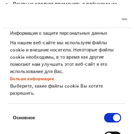
Ленту не следует применять с плёнками из
вторичного сырья с добавками из
хлорпарафина, которые могут снизить
адгезионные свойства клея. Клеящая
Информация о защите персональных данных
способность ленты может уменьшиться при
На нашем веб-сайте мы используем файлы
работе с ОСП (OSB) из-за миграции веществ
cookie и внешние носители. Некоторые файлы
cookie необходимы, в то время как другие
(например, гексанала).
помогают нам улучшить этот веб-сайт и его
Не следует использовать в помещениях с
использование для Вас.
высокой влажностью (ванных, бассейнах и
Больше информации
Выберите, какие файлы cookie Вы хотите
др.). Также лента не предназначена для
разрешить.
выполнения примыканий пароизоляции к
стенам из кирпича, бетона, газосиликата и
Выбор
подобных минеральных оснований, т.к. основа
Основное
согласия
ленты из бумаги не может растягиваться.