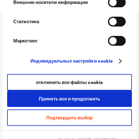
Внешние носители информации
Статистика
Технические данные
Маркетинг
Температура
не менее + 5 °C температура
Индивидуальные настройки cookie
применения
поверхности основания и
воздуха
отключить все файлы cookie
Размер
ширина 60 мм, длина 40 м
Температурная
от -40 °C до +80 °C
Принять все и продолжить
стабильность
Условия хранения
от +5 °C до +30 °C в
Подтвердить выбор
закрытом помещении вдали
от источников тепла, без УФ-