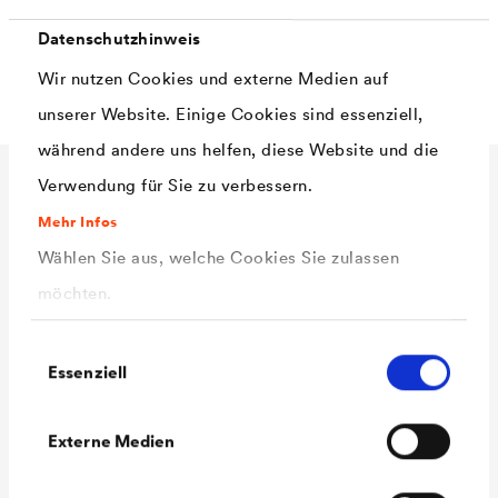
die Mauersperrbahn zu ermöglichen, sollte die Bahn
Datenschutzhinweis
mindestens 5 cm über das Mauerwerk hinausstehen.
Wir nutzen Cookies und externe Medien auf
unserer Website. Einige Cookies sind essenziell,
während andere uns helfen, diese Website und die
Verwendung für Sie zu verbessern.
Technische Daten
Mehr Infos
Wählen Sie aus, welche Cookies Sie zulassen
möchten.
Material
Polyolefin
Farbe
schwarz
Einwilligungsauswahl
Essenziell
Oberfläche
rutschhemmend profiliert an
Ober- und Unterseite
Externe Medien
Dicke
ca. 0,4 mm
Weiterreißwidersta
längs: ca. 130 N, quer: ca. 160 N