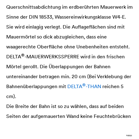
Querschnittsabdichtung im erdberührten Mauerwerk im
Sinne der DIN 18533, Wassereinwirkungsklasse W4-E.
Sie wird einlagig verlegt. Die Auflageflächen sind mit
Mauermörtel so dick abzugleichen, dass eine
waagerechte Oberfläche ohne Unebenheiten entsteht.
®
DELTA
-MAUERWERKSSPERRE wird in den frischen
Mörtel gerollt. Die Überlappungen der Bahnen
untereinander betragen min. 20 cm (Bei Verklebung der
®
Bahnenüberlappungen mit
DELTA
-THAN
reichen 5
cm).
Die Breite der Bahn ist so zu wählen, dass auf beiden
Seiten der aufgemauerten Wand keine Feuchtebrücken
entstehen können. Um innen oder außen den
fachgerechten Anschluss einer Bauwerksabdichtung an