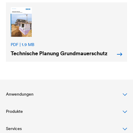
PDF | 1.9 MB
Technische Planung Grundmauerschutz
Anwendungen
Produkte
Steildachschutz
Fassadenschutz & -gestaltung
Services
Dachbahnen