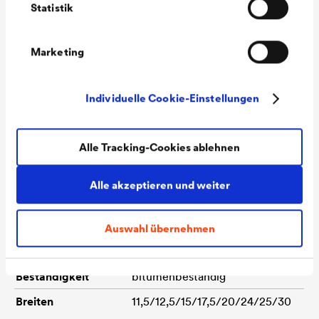
Statistik
nd (Nagelschaft)
(EN 12310-1)
Marketing
Widerstand gegen
-40 °C, kein Bruch, keine Risse
Falzen bei tiefen
Individuelle Cookie-Einstellungen
Temperaturen (EN
495-5)
Alle Tracking-Cookies ablehnen
Wasserdichtheit
bestanden (400 kPa/72 h)
(EN 1928, Verfahren
Alle akzeptieren und weiter
B)
Auswahl übernehmen
Brandverhalten (EN
Brandklasse E
13501-1)
Beständigkeit
bitumenbeständig
Breiten
11,5/12,5/15/17,5/20/24/25/30