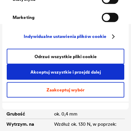
uszkodzeniom spowodowanym wilgocią.
Marketing
Indywidualne ustawienia plików cookie
Dane techniczne
Odrzuć wszystkie pliki cookie
Materiał
Poliolefin
Akceptuj wszystkie i przejdź dalej
Kolor
czarny
Powierzchnia
Struktura profilowana na
Zaakceptuj wybór
powierzchni zewnętrznej i
wewnętrznej
Grubość
ok. 0,4 mm
Wytrzym. na
Wzdłuż ok. 130 N, w poprzek: