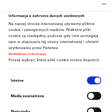
zainstalowana izolacja pozioma ścian chroni przed
utratą ciepła i zimnem, co przekłada się na
Informacja o ochronie danych osobowych
optymalny komfort termiczny wewnątrz budynku.
Na naszej stronie internetowej używamy plików
Zabezpiecza przed nieprzyjemnymi przeciągami i
cookie i zewnętrznych mediów. Niektóre pliki
temperaturami.
cookie są niezbędne, podczas gdy inne pomagają
nam w ulepszaniu tej strony internetowej i ułatwić
Oszczędność energii: Skuteczna izolacja pozioma
użytkowanie przez Państwa
ścian przyczynia się do oszczędności
Dodatkowe informacje
energetycznych, ponieważ minimalizuje straty
Proszę wybrać, które pliki cookie można dopuścić.
ciepła i redukuje zużycie energii potrzebnej do
ogrzewania lub chłodzenia budynku.
Wybór
Istotne
zgody
Ochrona konstrukcji budynku: Izolacja pozioma
ścian chroni strukturę budynku przed wpływem
Media zewnętrzne
wilgoci i wody gruntowej, zapobiegając
osłabieniu konstrukcji, korozji materiałów i
Statystyka