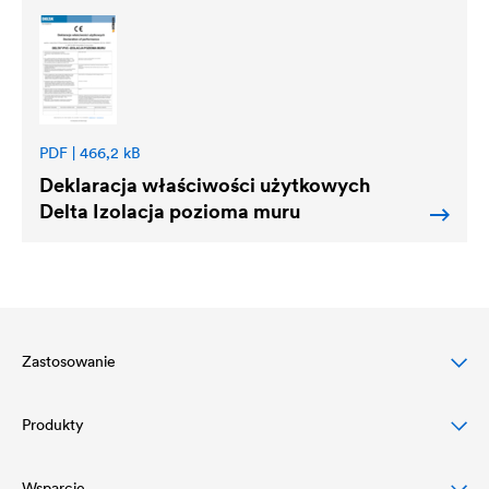
PDF | 466,2 kB
Deklaracja właściwości użytkowych
Delta
Izolacja pozioma muru
Zastosowanie
Produkty
Ochrona dachów skośnych
Ochrona elewacji budynków
Wsparcie