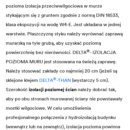
pozioma izolacja przeciwwilgociowa w murze
stykającym się z gruntem zgodnie z normą DIN 18533,
klasa ekspozycji na wodę W4-E. Jest układana w jednej
warstwie. Płaszczyznę styku należy wyrównać zaprawą
murarską na tyle grubą, aby uzyskać poziomą
®
powierzchnię bez nierówności.
DELTA
- IZOLACJA
POZIOMA MURU jest stosowana na świeżą zaprawę.
Należy stosować zakłady co najmniej 20 cm (jeżeli są
®
sklejone klejem
DELTA
-THAN
(wystarczy 5 cm).
Szerokość
izolacji poziomej ścian
należy dobrać tak,
aby po obu stronach murowanej ściany nie powstawały
mostki wilgociowe. W celu umożliwienia
profesjonalnego połączenia z hydroizolacją budynku
(wewnątrz lub na zewnątrz), izolacja pozioma powinna