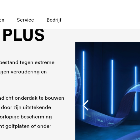
en
Service
Bedrijf
 PLUS
 bestand tegen extreme
egen veroudering en
endicht onderdak te bouwen
 door zijn uitstekende
voorlopige bescherming
t golfplaten of onder