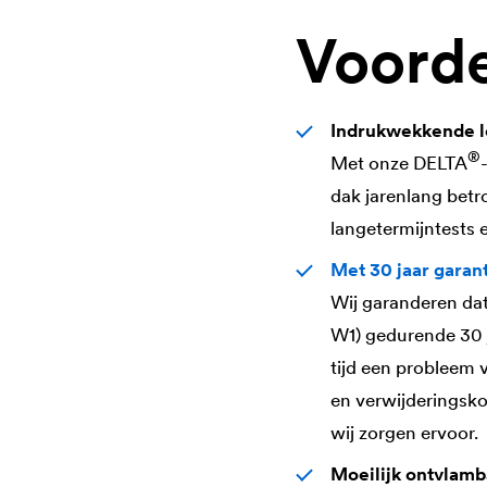
Voord
Indrukwekkende 
®
Met onze
DELTA
dak jarenlang betr
langetermijntests 
Met 30 jaar garan
Wij garanderen da
W1) gedurende 30 j
tijd een probleem 
en verwijderingsko
wij zorgen ervoor.
Moeilijk ontvlamb