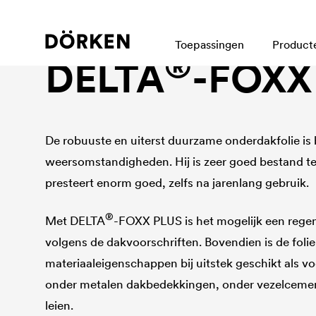
Onderdakfolie, Gevelfolie bij gesloten voegen
Toepassingen
Product
®
DELTA
-FOXX
De robuuste en uiterst duurzame onderdakfolie is
weersomstandigheden. Hij is zeer goed bestand t
presteert enorm goed, zelfs na jarenlang gebruik.
®
Met
DELTA
-FOXX PLUS is het mogelijk een reg
volgens de dakvoorschriften. Bovendien is de folie
materiaaleigenschappen bij uitstek geschikt als 
onder metalen dakbedekkingen, onder vezelcemen
leien.