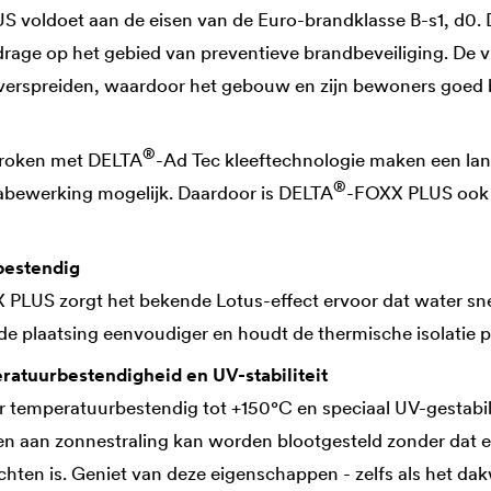
 voldoet aan de eisen van de Euro-brandklasse B-s1, d0. D
jdrage op het gebied van preventieve brandbeveiliging. De 
 verspreiden, waardoor het gebouw en zijn bewoners goe
®
troken met
DELTA
-Ad Tec kleeftechnologie maken een lan
®
abewerking mogelijk. Daardoor is
DELTA
-FOXX PLUS ook 
bestendig
PLUS zorgt het bekende Lotus-effect ervoor dat water snel
 de plaatsing eenvoudiger en houdt de thermische isolatie
atuurbestendigheid en UV-stabiliteit
der temperatuurbestendig tot +150°C en speciaal UV-gestabil
en aan zonnestraling kan worden blootgesteld zonder dat e
chten is. Geniet van deze eigenschappen - zelfs als het da