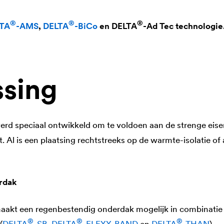
®
®
®
TA
-AMS
,
DELTA
-BiCo
en
DELTA
-Ad Tec
technologie
sing
d speciaal ontwikkeld om te voldoen aan de strenge eisen
 Al is een plaatsing rechtstreeks op de warmte-isolatie of 
rdak
akt een regenbestendig onderdak mogelijk in combinatie
®
®
®