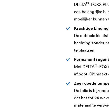
®
DELTA
-FOXX PLUS
een belangrijke bi
moeilijker kunnen
Krachtige binding
De dubbele kleefs
hechting zonder n
te plaatsen.
Permanent regen
®
Met
DELTA
-FOXX 
afloopt. Dit maakt
Zeer goede temper
De folie is bijzon
dat het tot 24 wek
materiaal te verwa