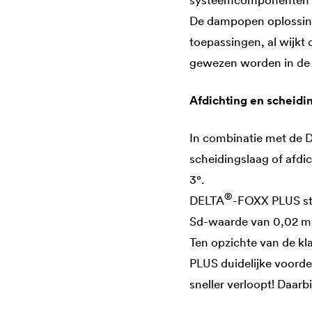
systeemcomponenten 
De dampopen oplossi
toepassingen, al wijk
gewezen worden in de o
Afdichting en scheidi
In combinatie met de
D
scheidingslaag of afdi
3°.
®
DELTA
-FOXX PLUS sta
Sd-waarde van 0,02 m 
Ten opzichte van de kl
PLUS duidelijke voordel
sneller verloopt! Daar