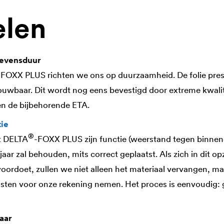
elen
levensduur
-FOXX PLUS richten we ons op duurzaamheid. De folie pres
ouwbaar. Dit wordt nog eens bevestigd door extreme kwalit
en de bijbehorende ETA.
tie
®
t
DELTA
-FOXX PLUS zijn functie (weerstand tegen binnen
aar zal behouden, mits correct geplaatst. Als zich in dit o
voordoet, zullen we niet alleen het materiaal vervangen, ma
sten voor onze rekening nemen. Het proces is eenvoudig: g
aar