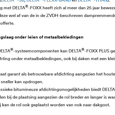
(
DELTA
-SB
,
DELTA
-FLEXX-BAND
en
DELTA
-THAN
).
®
ng met
DELTA
-FOXX heeft zich al meer dan 25 jaar beweze
t deze wel af van de in de ZVDH-beschreven dampremmende
fferte.
ngslaag onder leien of metaalbekledingen
®
®
ELTA
-systeemcomponenten kan
DELTA
-FOXX PLUS geb
chting onder metaalbekledingen, ook bij daken met een klei
at garant als betrouwbare afdichting aangezien het houte
sneller kan opdrogen.
assieke bitumineuze afdichtingsmogelijkheden biedt
DELTA
en bij de plaatsing aangezien de rol breder en langer is wa
bij kan de rol ook geplaatst worden van nok naar dakgoot.