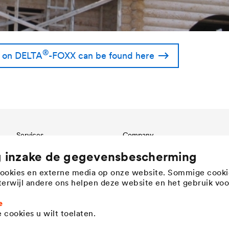
®
n on
DELTA
-FOXX can be found here
Services
Company
Download
Structure
g inzake de gegevensbescherming
Referenties
Innovation
cookies en externe media op onze website. Sommige cooki
International contact
Werte
, terwijl andere ons helpen deze website en het gebruik voo
History
Duurzaamheid
e
 cookies u wilt toelaten.
DÖRKEN as employer