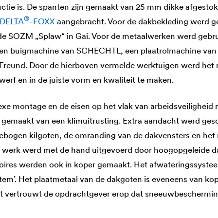
ctie is. De spanten zijn gemaakt van 25 mm dikke afgestok
®
DELTA
-FOXX
aangebracht. Voor de dakbekleding werd g
 de SOZM „Splaw“ in Gai. Voor de metaalwerken werd gebr
een buigmachine van SCHECHTL, een plaatrolmachine va
reund. Door de hierboven vermelde werktuigen werd het 
erf en in de juiste vorm en kwaliteit te maken.
e montage en de eisen op het vlak van arbeidsveiligheid 
 gemaakt van een klimuitrusting. Extra aandacht werd ge
ebogen kilgoten, de omranding van de dakvensters en het 
it werk werd met de hand uitgevoerd door hoogopgeleide d
ires werden ook in koper gemaakt. Het afwateringssystee
tem’. Het plaatmetaal van de dakgoten is eveneens van kope
t vertrouwt de opdrachtgever erop dat sneeuwbescherming 