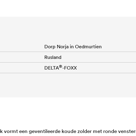
Dorp Norja in Oedmurtien
Rusland
®
DELTA
-FOXX
k vormt een geventileerde koude zolder met ronde vensters