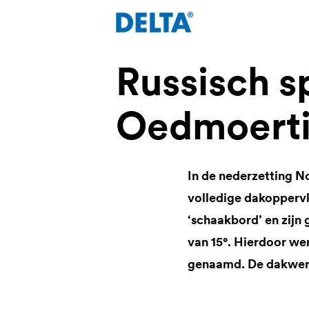
Russisch s
Oedmoerti
In de nederzetting No
volledige dakopperv
‘schaakbord’ en zijn 
van 15°. Hierdoor we
genaamd. De dakwerk