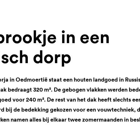
prookje in een
sch dorp
rja in Oedmoertië staat een houten landgoed in Russisc
lak bedraagt 320 m². De gebogen vlakken werden bed
goed voor 240 m². De rest van het dak heeft slechts ee
rd bij de bedekking gekozen voor een vouwtechniek, d
en namen alles bij elkaar twee zomermaanden in bes