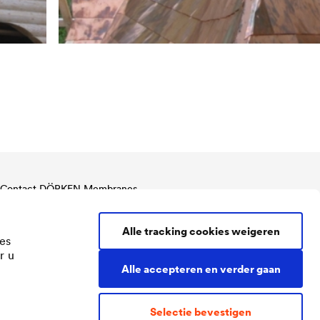
Contact DÖRKEN Membranes
Tel.
+32 2 466 02 75
membranes@doerken.be
Alle tracking cookies weigeren
es
Brusselsesteenweg 526 /10
r u
1731 Zellik (Asse)
Alle accepteren en verder gaan
België
Selectie bevestigen