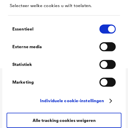
Geurneutraal
Selecteer welke cookies u wilt toelaten.
Milieuvriendelijk
Toestemmingsselectie
Sneldrogend
Essentieel
Microporeus
Mat
Externe media
Statistiek
Marketing
Technische gegevens
Individuele cookie-instellingen
Consumption
100 - 120 ml/m²
Colour tones
Wit
Alle tracking cookies weigeren
Packaging Sizes
1,0 L / 2,5 L