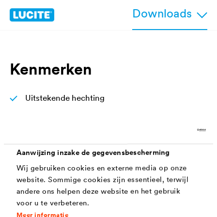
Downloads
Kenmerken
Uitstekende hechting
Universeel toepasbaar
Zeer goede vloei voor volgende laklagen
Aanwijzing inzake de gegevensbescherming
Eenvoudig en gemakkelijk te schuren
Wij gebruiken cookies en externe media op onze
Goede kantendekking bij hoog standvermogen
website. Sommige cookies zijn essentieel, terwijl
Zeer goede, lakachtige
andere ons helpen deze website en het gebruik
voor u te verbeteren.
verwerkingseigenschappen
Meer informatie