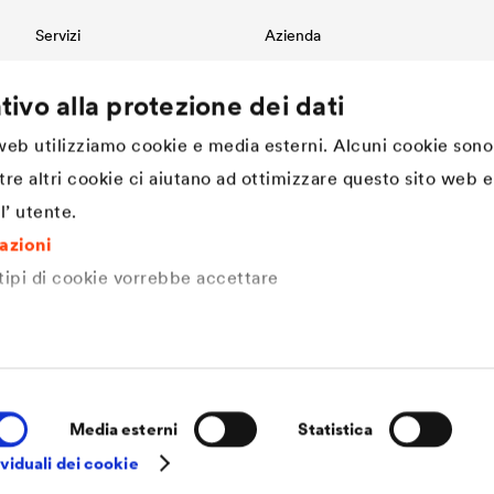
Servizi
Azienda
Download
Innovazione
tivo alla protezione dei dati
Referenze
DÖRKEN. Cultura aziendale,
valori e spirito di squadra
International contact
Sostenibilità
 web utilizziamo cookie e media esterni. Alcuni cookie sono
Progettazione e Specifiche
Tecniche
Struttura
tre altri cookie ci aiutano ad ottimizzare questo sito web e 
Storia dal 1892 ad oggi |
l’ utente.
DÖRKEN
DÖRKEN come datore di lavoro
mazioni
 tipi di cookie vorrebbe accettare
Media esterni
Statistica
viduali dei cookie