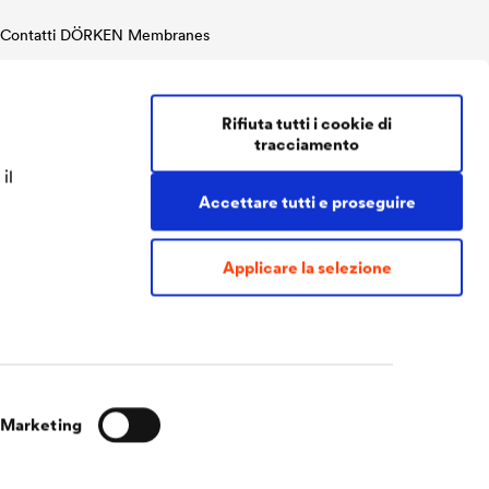
Contatti DÖRKEN Membranes
Tel.
+39 035 4201111
Fax.
+39 035 4201112
Rifiuta tutti i cookie di
doerken@doerken.it
tracciamento
Via Betty Ambiveri, 11
24126 Bergamo
il
Italia
Accettare tutti e proseguire
Applicare la selezione
Marketing
Condizioni di vendita
Menzioni Legali
Data privacy