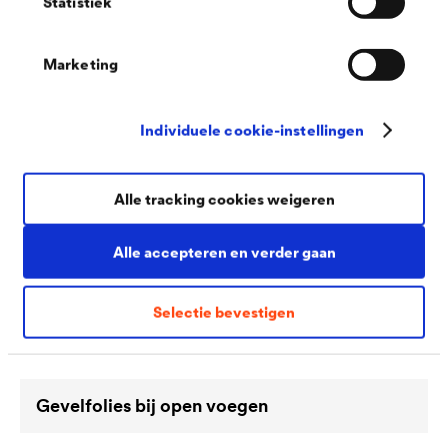
systeemoplossingen!
Statistiek
Er zijn nog veel meer productgebieden die u samen met ons
kunt ontdekken. Ontdek onze expertise in ...
Marketing
Individuele cookie-instellingen
Alle tracking cookies weigeren
Alle accepteren en verder gaan
Selectie bevestigen
Gevelfolies bij open voegen