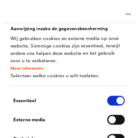
Aanwijzing inzake de gegevensbescherming
Wij gebruiken cookies en externe media op onze
website. Sommige cookies zijn essentieel, terwijl
andere ons helpen deze website en het gebruik
voor u te verbeteren.
®
DELTA
-XX PLUS
LIGHT
Meer informatie
Selecteer welke cookies u wilt toelaten.
Lichte dak- en gevelfolie voor toepassing achter gevels
met gesloten voegen.
Toestemmingsselectie
Essentieel
Externe media
Ontdek nog meer