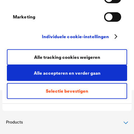
Marketing
Discover even more system
Individuele cookie-instellingen
solutions!
There are plenty of other product areas to discover with us. The
Alle tracking cookies weigeren
invitation is valid: Discover Expertise!
Alle accepteren en verder gaan
Selectie bevestigen
Application
Products
Bescherming van hellende daken