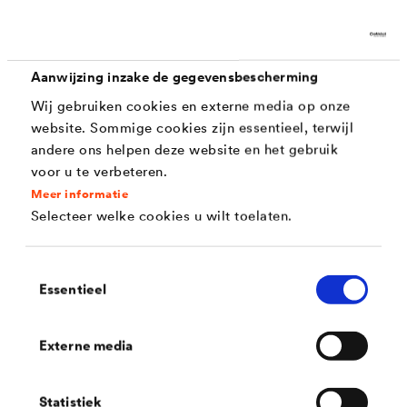
functie worden belemmerd.
®
®
Onderdakfolies zoals
DELTA
-MAXX PLUS en
DELTA
-
Aanwijzing inzake de gegevensbescherming
VITAXX S PLUS hebben zich al bewezen als
Wij gebruiken cookies en externe media op onze
betrouwbare beschermlaag op hellende daken en
website. Sommige cookies zijn essentieel, terwijl
andere ons helpen deze website en het gebruik
overtuigen ook als gevelfolie achter bekledingen met
voor u te verbeteren.
gesloten voegen.
Meer informatie
Selecteer welke cookies u wilt toelaten.
Ontdek ook onze hoogwaardige folies ter bescherming
van de constructie.
Toestemmingsselectie
Essentieel
Externe media
Statistiek