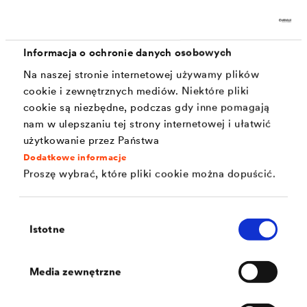
przez wiatr, wilgoć lub wilgoć migrującą podczas
użytkowania pomieszczenia. Membrany dachowe jak
Informacja o ochronie danych osobowych
®
®
DELTA
-MAXX PLUS oraz
DELTA
-VENT N PLUS,
Na naszej stronie internetowej używamy plików
sprawdziły się jako bezpieczne osłony ochronne w
cookie i zewnętrznych mediów. Niektóre pliki
dachach skośnych. Dodatkowo można je stosować jako
cookie są niezbędne, podczas gdy inne pomagają
membrany fasadowe za okładzinami elewacyjnymi z
nam w ulepszaniu tej strony internetowej i ułatwić
użytkowanie przez Państwa
zamkniętymi szczelinami.
Dodatkowe informacje
Proszę wybrać, które pliki cookie można dopuścić.
Poniżej przedstawiamy nasze
membrany, które będą w
stanie zapewnić ochronę Twojej konstrukcji.
Wybór
Istotne
zgody
Media zewnętrzne