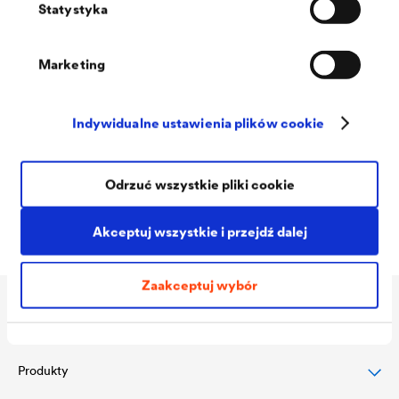
Statystyka
Marketing
Odkryj jeszcze więcej naszych
Indywidualne ustawienia plików cookie
rozwiązań!
Istnieje wiele innych naszych produktów, do których poznania
Odrzuć wszystkie pliki cookie
serdecznie zapraszamy!
Akceptuj wszystkie i przejdź dalej
Zaakceptuj wybór
Zastosowanie
Produkty
Ochrona dachów skośnych