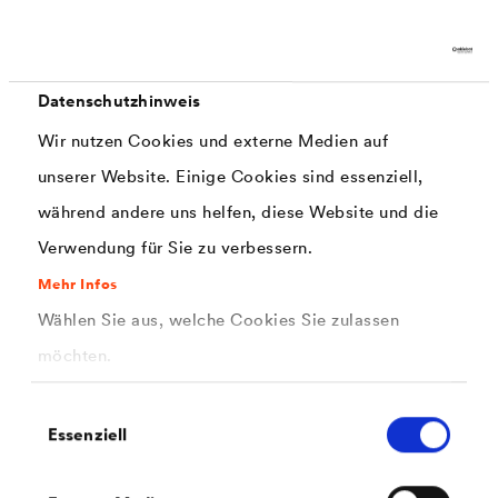
Datenschutzhinweis
Wir nutzen Cookies und externe Medien auf
®
DELTA
-XX PLUS
STRONG
unserer Website. Einige Cookies sind essenziell,
Ihre hohe Reißfestigkeit verdankt die diffusionsoffene Bahn
während andere uns helfen, diese Website und die
vor allem der Gewebeverstärkung. Witterungseinflüsse
Verwendung für Sie zu verbessern.
können ihr nichts anhaben! Überzeugen Sie sich jetzt
selber!
Mehr Infos
Wählen Sie aus, welche Cookies Sie zulassen
möchten.
Einwilligungsauswahl
Essenziell