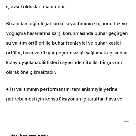
işlevsel oldukları malumdur.
Bu açıdan, eğimli çatılarda ısı yalıtımının su, nem, toz ve
yoğuşma hasarlarına karşı korunmasında buhar geçirgen
su yalıtım örtüleri ile buhar frenleyici ve buhar kesici
örtüler, hava ve rüzgar geçirimsizliği sağlamak açısından
kolay uygulanabilirlikleri sayesinde nitelikli bir çözüm
olarak öne çıkmaktadır.
• Isı yalıtımının performansını tam anlamıyla yerine
getirebilmesi için konstrüksiyonun iç taraftan hava ve
buhar difüzyonu direncine sahip şekilde tasarlanması
gerekir. Konstrüksiyonda hava geçirimsizliği sağlayacak
katmanın en önemli fonksiyonu iç mekandaki sıcaklığın
Veri koruma notu