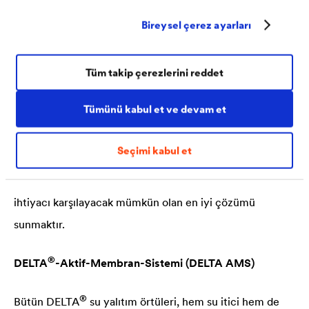
®
Bireysel çerez ayarları
DELTA
'dan eşsiz membran teknolojileri
Tüm takip çerezlerini reddet
Yapılarımızı derimiz gibi korur
Tümünü kabul et ve devam et
®
Tüm
DELTA
Çatı Örtüleri, akıllı teknolojiler ile üretilir.
®
DELTA
Çatı Membranları, uzun yıllara dayanan
Seçimi kabul et
tecrübe, kesintisiz AR-GE çalışmaları ve en yüksek
kalite standartlarının birer ürünüdürler. Hedefimiz her
ihtiyacı karşılayacak mümkün olan en iyi çözümü
sunmaktır.
®
DELTA
-Aktif-Membran-Sistemi (
DELTA
AMS)
®
Bütün
DELTA
su yalıtım örtüleri, hem su itici hem de