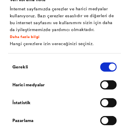
hava akımlarıyla kaybını önlemesidir. Isı yalıtımlarının
İnternet sayfamızda çerezler ve harici medyalar
buhar frenleyici ya da buhar kesici örtülerle nem ve
kullanıyoruz. Bazı çerezler esaslıdır ve diğerleri de
yoğuşma hasarlarından korunması, kısaca kuru kalması,
bu internet sayfasını ve kullanımını sizin için daha
kışın soğuğa, yazın da sıcağa karşı etkin bir koruma
da iyileştirmemizde yardımcı olmaktadır.
Daha fazla bilgi
sağlar.
Hangi çerezlere izin vereceğinizi seçiniz.
• Buhar geçirgen su yalıtım örtüleri ise eğimli çatılarda
Onay
ısı yalıtımlarını yağış suyuna ve sebep olduğu nemlenme
Gerekli
Seçimi
ile toza karşı koruyacaktır.
Harici medyalar
İstatistik
Pazarlama