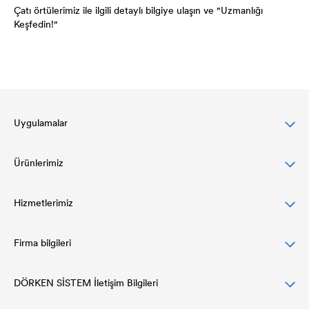
Çatı örtülerimiz ile ilgili detaylı bilgiye ulaşın ve "Uzmanlığı
Keşfedin!"
Uygulamalar
Ürünlerimiz
Eğimli çatılar için DELTA çözümleri
Cephe tasarımları için kapsamlı çözümler
Hizmetlerimiz
Çatı örtüleri
Düz çatılarda koruma ve drenaj
Hava ve Buhar Bariyerleri
Firma bilgileri
Planlama ve spesifikasyon
Yalıtım sistemleri ve drenaj
Yapıştırma Programı
References
DÖRKEN SİSTEM İletişim Bilgileri
Kurumsal yapı