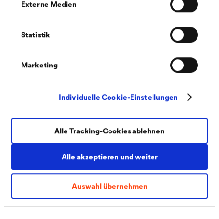
Externe Medien
Statistik
Marketing
Individuelle Cookie-Einstellungen
®
DELTA
Alle Tracking-Cookies ablehnen
Bahai Garden
Haifa, ISR
Alle akzeptieren und weiter
Inmitten der Großstadt Haifa in Israel gelten die Hängenden
Gärten der Bahai als Friedenssymbol und Ort der Ruhe.
®
DELTA
-TERRAXX wurde bei den Terrassenbauten als
Auswahl übernehmen
horizontale Flächendränage eingesetzt. Erfahren Sie hier
mehr!