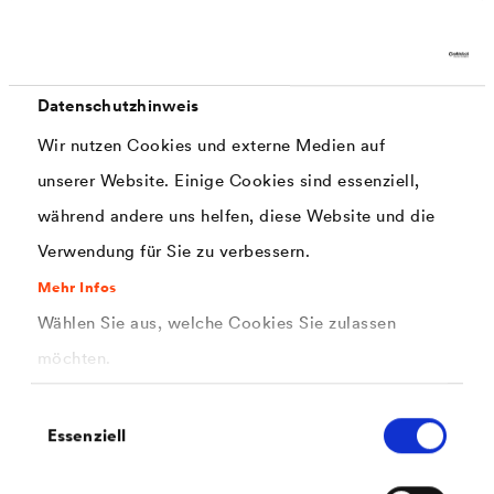
Datenschutzhinweis
Wir nutzen Cookies und externe Medien auf
unserer Website. Einige Cookies sind essenziell,
während andere uns helfen, diese Website und die
®
DELTA
Verwendung für Sie zu verbessern.
Staatsbibliothek ,,Unter den Linden"
Mehr Infos
Berlin, DE
Wählen Sie aus, welche Cookies Sie zulassen
®
DELTA
-TERRAXX schützt nun auch das Weltkulturerbe in
möchten.
Berlin. Denn die leistungsfähige Flächendränage wurde unter
dem Plattenbelag einer Freifläche installiert, unter der sich
zwei unterirdische Tresorgeschosse befinden.
Einwilligungsauswahl
Essenziell