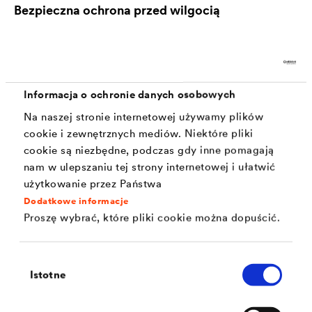
Bezpieczna ochrona przed wilgocią
Od momentu otwarcia na początku kwietnia 2019 r. w
magazynie centralnym znalazło się wiele różnych
Informacja o ochronie danych osobowych
eksponatów muzealnych. Spektrum obejmuje zarówno
Na naszej stronie internetowej używamy plików
znaleziska archeologiczne i skamieniałości, jak i wysokiej
cookie i zewnętrznych mediów. Niektóre pliki
jakości meble, obrazy i rzeźby ze wszystkich epok oraz
cookie są niezbędne, podczas gdy inne pomagają
nam w ulepszaniu tej strony internetowej i ułatwić
okazy zwierząt z muzeum historii naturalnej.
użytkowanie przez Państwa
Dodatkowe informacje
Wszystkie eksponaty archiwalne mają jedną wspólną
Proszę wybrać, które pliki cookie można dopuścić.
cechę: ich przechowywanie stawia wysokie wymagania
w zakresie równomierności temperatury i wilgotności
Wybór
Istotne
powietrza. Z tego powodu hermetycznie zamknięty
zgody
budynek żelbetowy musiał być wyposażony w