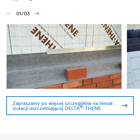
01/03
Zapraszamy po więcej szczegółów na temat
®
izolacji uszczelniającej
DELTA
-THENE