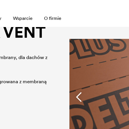
y
Wsparcie
O firmie
 VENT
embrany, dla dachów z
growana z membraną