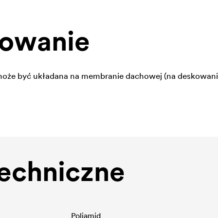
sowanie
że być układana na membranie dachowej (na deskowani
echniczne
Poliamid