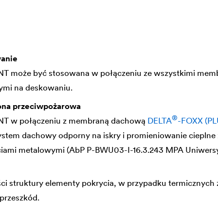
wanie
T może być stosowana w połączeniu ze wszystkimi me
mi na deskowaniu.
ona przeciwpożarowa
®
NT w połączeniu z membraną dachową
DELTA
-FOXX (P
ystem dachowy odporny na iskry i promieniowanie cieplne 
iami metalowymi (AbP P-BWU03-I-16.3.243 MPA Uniwersyt
ści struktury elementy pokrycia, w przypadku termicznych
 przeszkód.