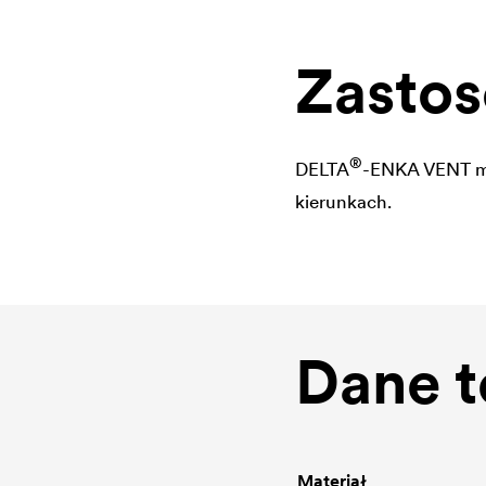
Zasto
®
DELTA
-ENKA VENT mo
kierunkach.
Dane t
Materiał