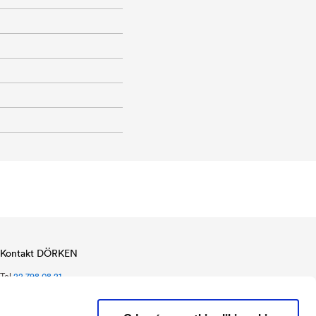
Kontakt DÖRKEN
Tel.
22 798 08 21
biuro@ddf.pl
Ostródzka 88