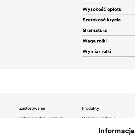
Wysokość oplotu
Szerokość krycia
Gramatura
Waga rolki
Wymiar rolki
Zastosowanie
Produkty
Ochrona dachów skośnych
Membrany dachowe
Ochrona elewacji budynków
Paroizolacje i bariery powietrzne
Informacj
Zarządzanie wodą na dachach
Asortyment klejów i akcesoria