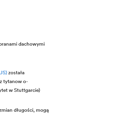
mbranami dachowymi
LUS)
została
z tytanow o-
et w Stuttgarcie)
 zmian długości, mogą