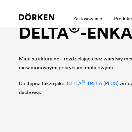
Mata strukturalno - rozdzielająca
Zastosowanie
Produkt
®
DELTA
-ENKA
Mata strukturalno - rozdzielająca bez warstwy m
niesamonośnymi pokryciami metalowymi.
®
Dostępna także jako
DELTA
-TRELA (PLUS)
zinte
dachową.