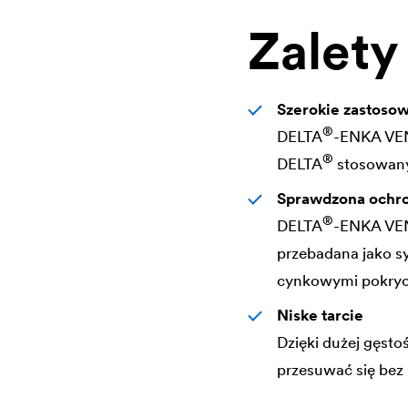
Zalety
Szerokie zastoso
®
DELTA
-ENKA VEN
®
DELTA
stosowany
Sprawdzona ochr
®
DELTA
-ENKA VE
przebadana jako s
cynkowymi pokryc
Niske tarcie
Dzięki dużej gęsto
przesuwać się bez