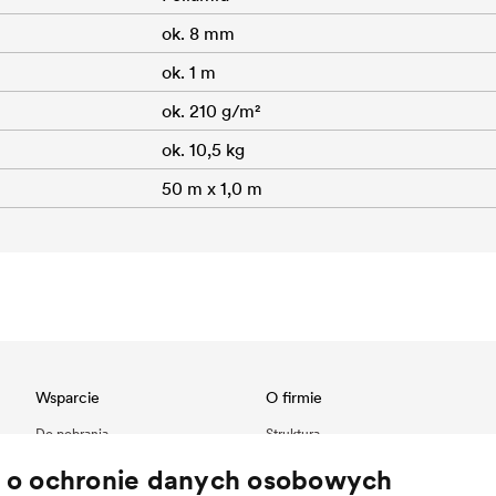
ok. 8 mm
ok. 1 m
ok. 210 g/m²
ok. 10,5 kg
50 m x 1,0 m
Wsparcie
O firmie
Do pobrania
Struktura
Referencje
Innowacje
a o ochronie danych osobowych
International contact
Wartości