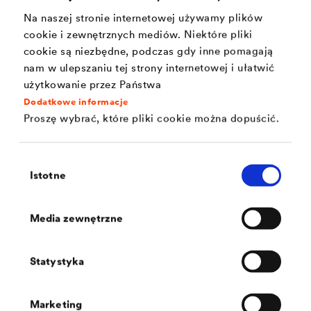
Bratysława, Słowacja
Na naszej stronie internetowej używamy plików
Projekt SKY PARK w Bratysławie imponuje połączeniem z
cookie i zewnętrznych mediów. Niektóre pliki
szerszym obszarem. Rozwiązania firmy DÖRKEN zostały
cookie są niezbędne, podczas gdy inne pomagają
zastosowane na najbardziej efektownych elementach całego
projektu - zarówno na elewacjach, jak i na terenach zielonych.
nam w ulepszaniu tej strony internetowej i ułatwić
użytkowanie przez Państwa
Dodatkowe informacje
Proszę wybrać, które pliki cookie można dopuścić.
Wybór
Istotne
zgody
Media zewnętrzne
Statystyka
®
DELTA
Marketing