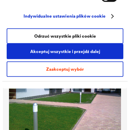
Gdyńskie Centrum Filmowe
Gdynia
Indywidualne ustawienia plików cookie
Gdyńskie Centrum Filmowe zostało nagrodzone w Polsce
tytułem „Budynek Roku 2015”. Jednak podczas nowej
budowy trzeba było wziąć pod uwagę potencjalne problemy z
wodą na zboczach spowodowane sąsiednim wzgórzem
Odrzuć wszystkie pliki cookie
miejskim. Dowiedz się tutaj, jakie rozwiązanie DÖRKEN zostało
do tego użyte.
Akceptuj wszystkie i przejdź dalej
Zaakceptuj wybór