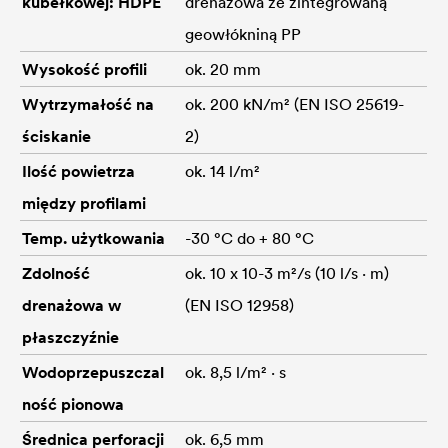
kubełkowej: HDPE
drenażowa ze zintegrowaną
geowłókniną PP
Wysokość profili
ok. 20 mm
Wytrzymałość na
ok. 200 kN/m² (EN ISO 25619-
ściskanie
2)
Ilość powietrza
ok. 14 l/m²
między profilami
Temp. użytkowania
-30 °C do + 80 °C
Zdolność
ok. 10 x 10-3 m²/s (10 l/s · m)
drenażowa w
(EN ISO 12958)
płaszczyźnie
Wodoprzepuszczal
ok. 8,5 l/m² · s
ność pionowa
Średnica perforacji
ok. 6,5 mm