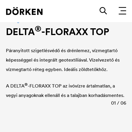
Vízmegtartó drénlemezek
®
DELTA
-FLORAXX TOP
Páranyitott szigetlésvédő és drénlemez, vízmegtartó
képességgel és integrált geotextíliával. Vízelvezető és
vízmegtartó réteg egyben. Ideális zöldtetőkhöz.
®
A
DELTA
-FLORAXX TOP az ivóvízre ártalmatlan, a
vegyi anyagoknak ellenáll és a talajban korhadásmentes.
01 / 06