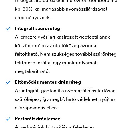
A kiegészítő bordákkal merevített domborulatai
kb. 80%-kal magasabb nyomószilárdságot
eredményeznek.
Integrált szűrőréteg
A lemezre gyárilag kasírozott geotextíliának
köszönhetően az ültetőközeg azonnal
feltölthető. Nem szükséges további szűrőréteg
fektetése, ezáltal egy munkafolyamat
megtakarítható.
Eltömődés mentes drénréteg
Az integrált geotextília nyomásálló és tartósan
szűrőképes, így megbízható védelmet nyújt az
eliszaposodás ellen.
Perforált drénlemez
A perforációk biztosítják a felesleges