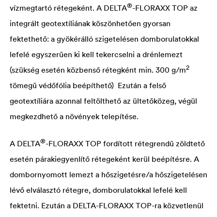
®
vízmegtartó rétegeként. A
DELTA
-FLORAXX TOP az
integrált geotextíliának köszönhetően gyorsan
fektethető: a gyökérálló szigetelésen domborulatokkal
lefelé egyszerűen ki kell tekercselni a drénlemezt
2
(szükség esetén közbenső rétegként min. 300 g/m
tömegű védőfólia beépíthető) Ezután a felső
geotextíliára azonnal feltölthető az ültetőközeg, végül
megkezdhető a növények telepítése.
®
A
DELTA
-FLORAXX TOP fordított rétegrendű zöldtető
esetén párakiegyenlítő rétegeként kerül beépítésre. A
dombornyomott lemezt a hőszigetésre/a hőszigetelésen
lévő elválasztó rétegre, domborulatokkal lefelé kell
fektetni. Ezután a
DELTA
-FLORAXX TOP-ra közvetlenül