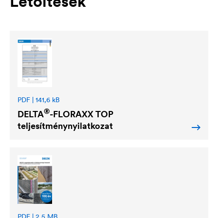
Letöltések
PDF | 141,6 kB
®
DELTA
-FLORAXX TOP
teljesítménynyilatkozat
PDF | 2,5 MB