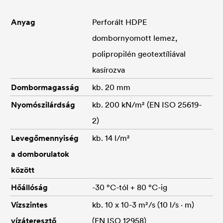
Anyag
Perforált HDPE
dombornyomott lemez,
polipropilén geotextíliával
kasírozva
Dombormagasság
kb. 20 mm
Nyomószilárdság
kb. 200 kN/m² (EN ISO 25619-
2)
Levegőmennyiség
kb. 14 l/m²
a domborulatok
között
Hőállóság
-30 °C-tól + 80 °C-ig
Vízszintes
kb. 10 x 10-3 m²/s (10 l/s · m)
vízáteresztő
(EN ISO 12958)