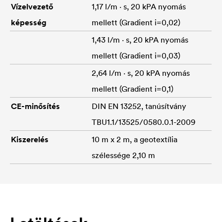
Vízelvezető
1,17 l/m · s, 20 kPA nyomás
képesség
mellett (Gradient i=0,02)
1,43 l/m · s, 20 kPA nyomás
mellett (Gradient i=0,03)
2,64 l/m · s, 20 kPA nyomás
mellett (Gradient i=0,1)
CE-minősítés
DIN EN 13252, tanúsítvány
TBU1.1/13525/0580.0.1-2009
Kiszerelés
10 m x 2 m, a geotextília
szélessége 2,10 m