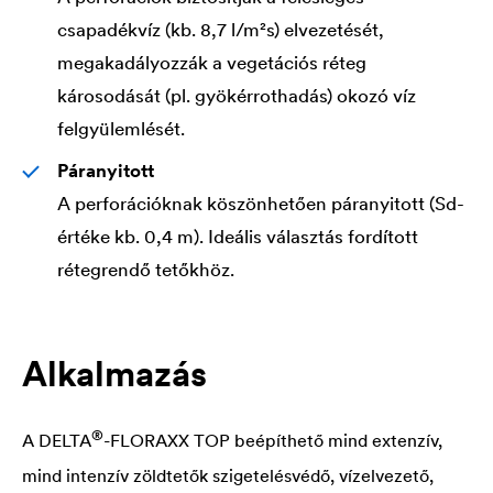
csapadékvíz (kb. 8,7 l/m²s) elvezetését,
megakadályozzák a vegetációs réteg
károsodását (pl. gyökérrothadás) okozó víz
felgyülemlését.
Páranyitott
A perforációknak köszönhetően páranyitott (Sd-
értéke kb. 0,4 m). Ideális választás fordított
rétegrendő tetőkhöz.
Alkalmazás
®
A
DELTA
-FLORAXX TOP beépíthető mind extenzív,
mind intenzív zöldtetők szigetelésvédő, vízelvezető,