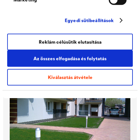
®
DELTA
Egyedi sütibeállítások
Film-centrum
Gdynia, Lengyelország
Reklám célúsütik elutasítása
A Gdyniai Filmközpont megkapta az "Év épülete 2015" díjat
Lengyelországban. Az építkezés során azonban számolni
kellett a szomszédos dombról érkező lejtővíz okozta esetleges
Az összes elfogadása és folytatás
problémákkal. Ide kattintva megtudhatja, hogy mely DÖRKEN
megoldást választották erre a feladatra.
Kiválasztás átvétele