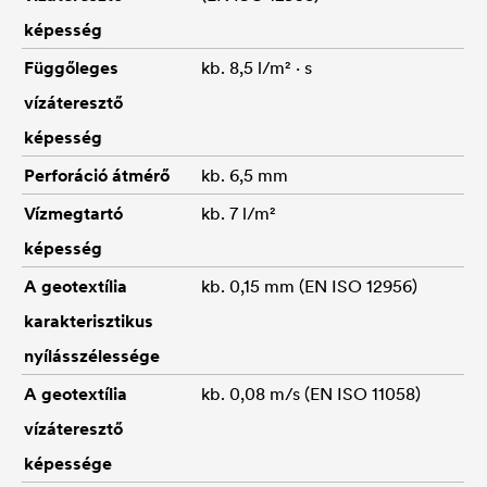
képesség
Függőleges
kb. 8,5 l/m² · s
vízáteresztő
képesség
Perforáció átmérő
kb. 6,5 mm
Vízmegtartó
kb. 7 l/m²
képesség
A geotextília
kb. 0,15 mm (EN ISO 12956)
karakterisztikus
nyílásszélessége
A geotextília
kb. 0,08 m/s (EN ISO 11058)
vízáteresztő
képessége