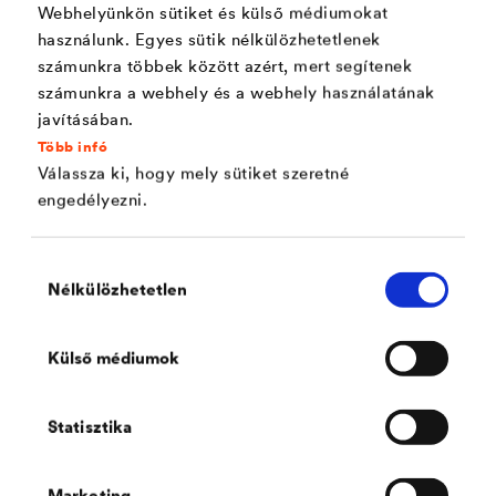
Webhelyünkön sütiket és külső médiumokat
®
DELTA
használunk. Egyes sütik nélkülözhetetlenek
SKY PARK
számunkra többek között azért, mert segítenek
Pozsony, Szlovákia
számunkra a webhely és a webhely használatának
javításában.
A pozsonyi SKY PARK projekt tágabb környezetébe is
tökéletes beilleszkedésével mindenkit lenyűgöz. A DÖRKEN
Több infó
megoldásait a teljes projekt legszembetűnőbb elemein - a
Válassza ki, hogy mely sütiket szeretné
homlokzatokon és a zöldfelületeken - alkalmazták.
engedélyezni.
Hozzájárulás
Nélkülözhetetlen
kiválasztása
Külső médiumok
Statisztika
Marketing