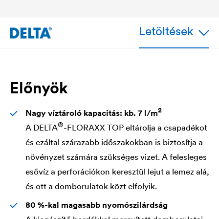
Letöltések
Előnyök
2
Nagy víztároló kapacitás: kb. 7 l/m
®
A
DELTA
-FLORAXX TOP eltárolja a csapadékot
és ezáltal szárazabb időszakokban is biztosítja a
növényzet számára szükséges vizet. A felesleges
esővíz a perforációkon keresztül lejut a lemez alá,
és ott a domborulatok közt elfolyik.
80 %-kal magasabb nyomószilárdság