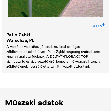
®
DELTA
Patio Ząbki
Warschau, PL
A Varsó belvárosához jó csatlakozással és tágas
zöldövezetekkel körülvett Patio Ząbki rengeteg szabad teret
®
kínál a fiatal családoknak. A
DELTA
-FLORAXX TOP
vízmegtartó és vízelvezető drénlemez a mélygarázs intenzív
zöldtetőjének hosszú élettartamát hivatott biztosítani.
Műszaki adatok