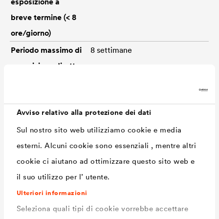
esposizione a
breve termine (< 8
ore/giorno)
Periodo massimo di
8 settimane
esposizione diretta
agli UV
Protezione
4 settimane
Avviso relativo alla protezione dei dati
temporanea agli
agenti atmosferici
Sul nostro sito web utilizziamo cookie e media
esterni. Alcuni cookie sono essenziali , mentre altri
Test di resistenza
Passato (Driving rain test for
cookie ci aiutano ad ottimizzare questo sito web e
alla pioggia
lining and underlay sheeting –
il suo utilizzo per l’ utente.
battente
TU Berlin)
Ulteriori informazioni
Peso
ca. 130 g/m²
Seleziona quali tipi di cookie vorrebbe accettare
Peso rotolo
ca. 9 kg