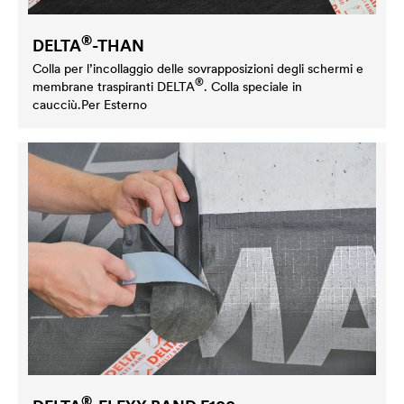
®
DELTA
-THAN
Colla per l’incollaggio delle sovrapposizioni degli schermi e
®
membrane traspiranti
DELTA
. Colla speciale in
caucciù.Per Esterno
®