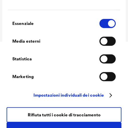
Dimensioni
50 m x 1,50 m
Conformità CE
EAD 030218-01-0402 / EN
Selezione
Essenziale
del
13859-2
consenso
Media esterni
Statistica
Accessori
Marketing
Impostazioni individuali dei cookie
Rifiuta tutti i cookie di tracciamento