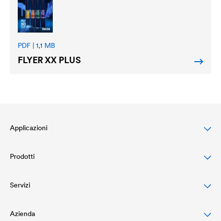
PDF | 1,1 MB
FLYER XX PLUS
Applicazioni
Prodotti
Protezione dei Tetti a Falda
Protezione e Design di Facciate
Servizi
Membrane impermeabili traspiranti
Protezione e Drenaggio di Tetti Piani
Schermi barriera al vapore
Azienda
Download