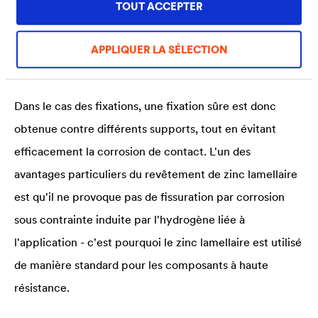
TOUT ACCEPTER
couche de finition organique ou inorganique. Nos
systèmes spécialement développés permettent
APPLIQUER LA SÉLECTION
d'atteindre un haut degré de protection contre la
corrosion avec des couches relativement très fines.
Dans le cas des fixations, une fixation sûre est donc
obtenue contre différents supports, tout en évitant
efficacement la corrosion de contact. L'un des
avantages particuliers du revêtement de zinc lamellaire
est qu'il ne provoque pas de fissuration par corrosion
sous contrainte induite par l'hydrogène liée à
l'application - c'est pourquoi le zinc lamellaire est utilisé
de manière standard pour les composants à haute
résistance.