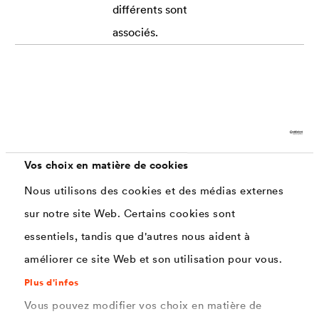
différents sont
associés.
Exigences
Vos choix en matière de cookies
Protection contre la corrosion (720 h selon la
Nous utilisons des cookies et des médias externes
norme DIN EN ISO 9227)
sur notre site Web. Certains cookies sont
Résistance aux impacts de pierres
essentiels, tandis que d'autres nous aident à
Résistance aux températures
améliorer ce site Web et son utilisation pour vous.
Plus d'infos
Coloration (argent ou noir)
Vous pouvez modifier vos choix en matière de
Ductilité