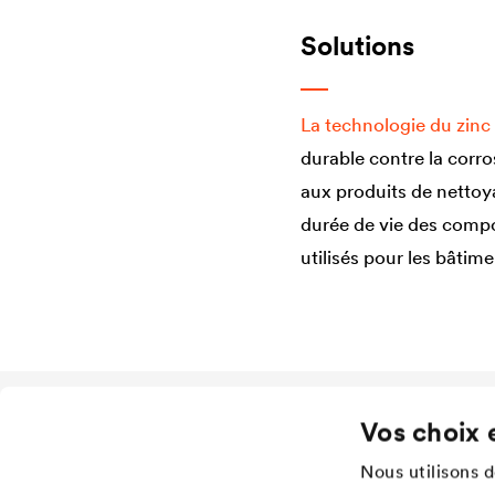
Solutions
La technologie du zinc 
durable contre la corro
aux produits de nettoya
durée de vie des compos
utilisés pour les bâtim
Vos choix 
Application
Services
Lasure pour bois
Téléchargement
Nous utilisons 
Agriculture
Réferences