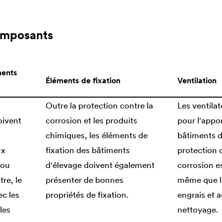
omposants
ments
Éléments de fixation
Ventilation
Outre la protection contre la
Les ventilat
oivent
corrosion et les produits
pour l'appor
chimiques, les éléments de
bâtiments d
ux
fixation des bâtiments
protection 
 ou
d'élevage doivent également
corrosion e
re, le
présenter de bonnes
même que la
c les
propriétés de fixation.
engrais et 
les
nettoyage.