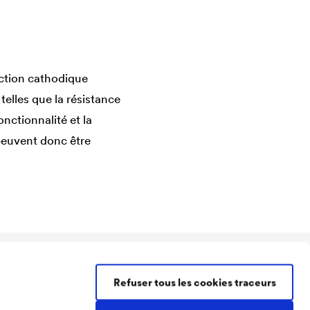
ction cathodique
telles que la résistance
nctionnalité et la
 peuvent donc être
Contacter DÖRKEN Coatings
Refuser tous les cookies traceurs
Tél :
+49 2330 63 243
coatings@doerken.de