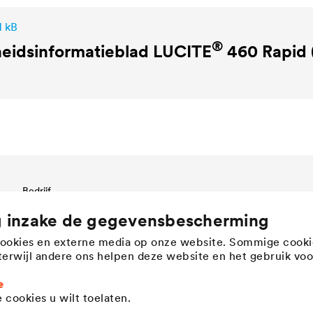
1 kB
®
heidsinformatieblad
LUCITE
460 Rapid 
Bedrijf
Bedrijfsstructuur & management
g inzake de gegevensbescherming
Innovation
cookies en externe media op onze website. Sommige cooki
Bedrijfscultuur, waarden &
, terwijl andere ons helpen deze website en het gebruik voo
teamgeest
History
e
Duurzaamheid
 cookies u wilt toelaten.
DÖRKEN as employer