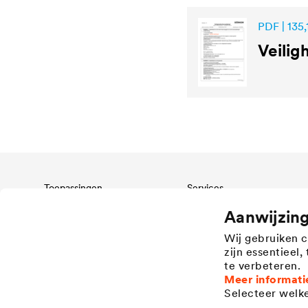
PDF | 135,
Veilig
Toepassingen
Services
Wood varnish
Downloadcenter
Aanwijzin
Agriculture
Referenties
Wij gebruiken 
Automotive
Academy
zijn essentieel
Rail industry
Verkooppunten Architectural
te verbeteren.
Coatings
Construction
Meer informati
Coaters Industrial Coatings
Selecteer welke
Construction machines
Specification Industrial Coatings