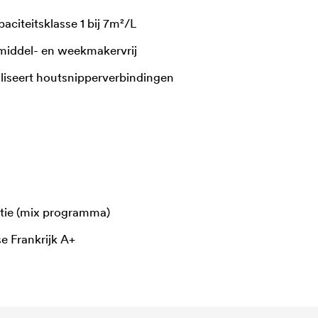
aciteitsklasse 1 bij 7m²/L
middel- en weekmakervrij
galiseert houtsnipperverbindingen
ctie (mix programma)
e Frankrijk A+