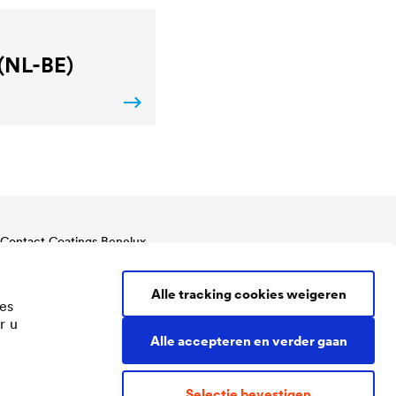
(NL-BE)
Contact Coatings Benelux
Tel.
+32 11 822 823
Benelux@doerken.com
Alle tracking cookies weigeren
es
Centrum-Zuid 2067F
r u
3530 Houthalen
Alle accepteren en verder gaan
België
Selectie bevestigen