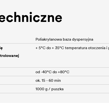
echniczne
Poliakrylanowa baza dyspersyjna
ię
+ 5°C do + 35°C temperatura otoczenia i
trolowanej
od -40°C do +80°C
ok. 15 - 60 min
1000 g / puszka