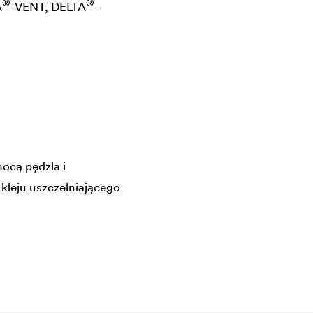
®
®
A
-VENT,
DELTA
-
ocą pędzla i
kleju uszczelniającego