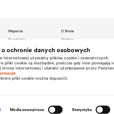
Wsparcie
O firmie
Do pobrania
Struktura
Referencje
Innowacje
a o ochronie danych osobowych
International contact
Wartości
nie internetowej używamy plików cookie i zewnętrznych
Historia
e pliki cookie są niezbędne, podczas gdy inne pomagają 
Zrównoważony rozwój
j strony internetowej i ułatwić użytkowanie przez Państw
Pracodawca DÖRKEN
ormacje
które pliki cookie można dopuścić.
Media zewnętrzne
Statystyka