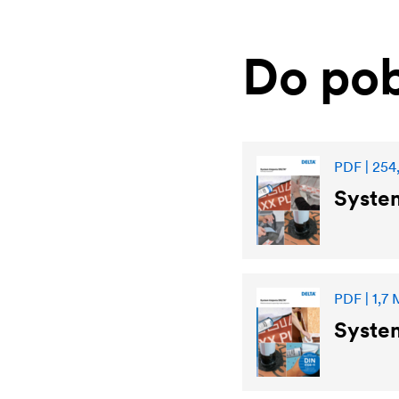
Do pob
PDF | 254
System
PDF | 1,7
System