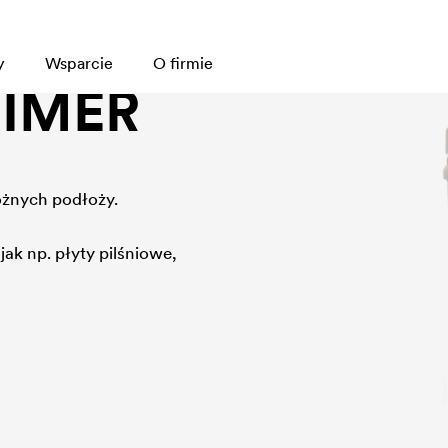
y
Wsparcie
O firmie
RIMER
óżnych podłoży.
jak np. płyty pilśniowe,