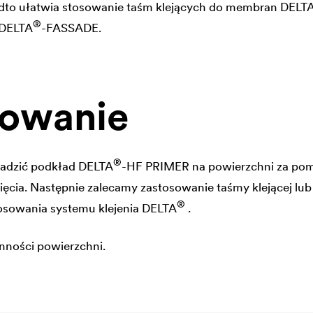
dto ułatwia stosowanie taśm klejących do membran
DELT
®
DELTA
-FASSADE.
sowanie
®
wadzić podkład
DELTA
-HF PRIMER na powierzchni za pom
cia. Następnie zalecamy zastosowanie taśmy klejącej lub 
®
tosowania systemu klejenia
DELTA
.
nności powierzchni.