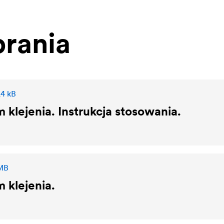
rania
,4 kB
 klejenia. Instrukcja stosowania.
 MB
 klejenia.