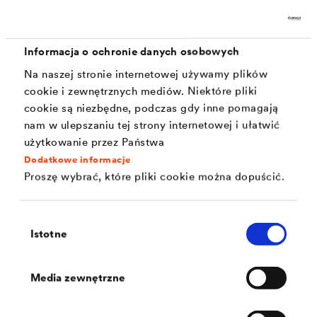
Izolacje poziome
Izolacje poziome podczas wykonywania ścian
Informacja o ochronie danych osobowych
zewnętrznych i wewnętrznych umieszcza się między
Na naszej stronie internetowej używamy plików
cookie i zewnętrznych mediów. Niektóre pliki
płytą posadzkową a pierwszą warstwą cegły. Do tego
cookie są niezbędne, podczas gdy inne pomagają
celu nadają się odporne mechanicznie i trwałe izolacje
nam w ulepszaniu tej strony internetowej i ułatwić
uszczelniające wykonane z tworzyw sztucznych lub
użytkowanie przez Państwa
Dodatkowe informacje
bitumu. Podczas układania należy wyrównać zaprawą
Proszę wybrać, które pliki cookie można dopuścić.
murarską powierzchnie nośne do grubości
zapewniającej gładką i równą płaszczyznę.
Wybór
Istotne
zgody
Dzięki wytrzymałemu i kompatybilnemu z bitumem
®
materiałowi, produkty
DELTA
-IZOLACJA POZIOMA
Media zewnętrzne
MURU
są idealne do wykonywania uszczelnień
poziomych u podstawy domu. Folia musi mieć