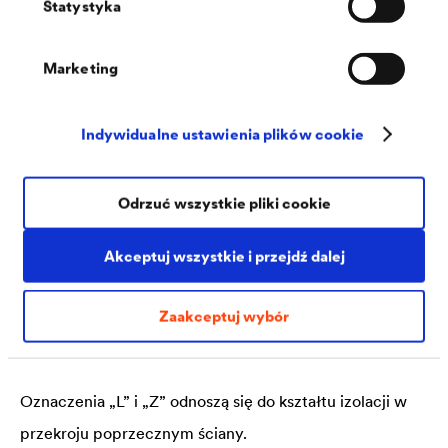
Statystyka
minimalnie szerokość muru wraz z tynkiem. Zaleca się
jednak dobranie szerokości w taki sposób, aby ułatwić
Marketing
wykonanie połączenia zakładkowego z poziomym i, jeśli
to możliwe, pionowym uszczelnieniem
Indywidualne ustawienia plików cookie
powierzchniowym.
Odrzuć wszystkie pliki cookie
Akceptuj wszystkie i przejdź dalej
Izolacje L i Z
Zaakceptuj wybór
Izolacja pozioma muru może być układana jako bariera L
lub Z w dwuwarstwowych ścianach zewnętrznych.
Oznaczenia „L” i „Z” odnoszą się do kształtu izolacji w
przekroju poprzecznym ściany.