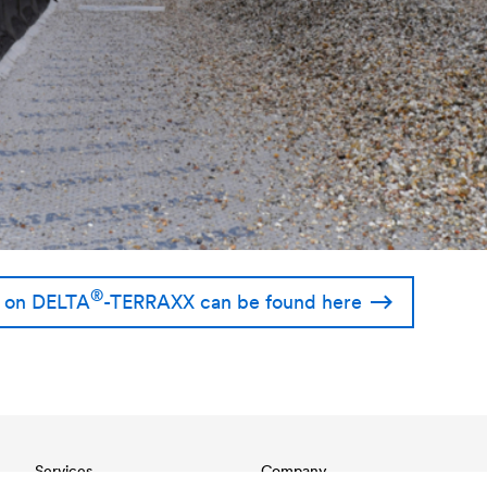
®
n on
DELTA
-TERRAXX can be found here
Services
Company