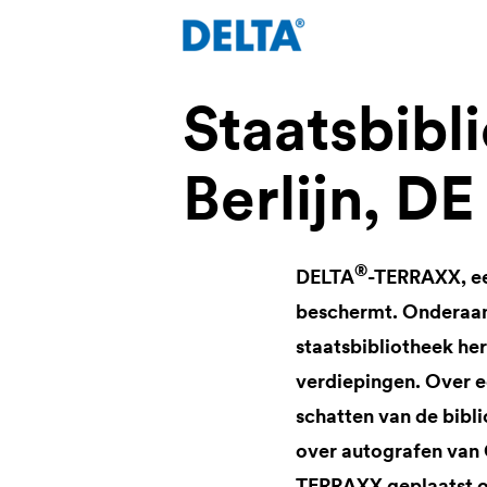
Staatsbibl
Berlijn, DE
®
DELTA
-TERRAXX, ee
beschermt. Onderaan 
staatsbibliotheek he
verdiepingen. Over 
schatten van de bib
over autografen van 
TERRAXX geplaatst om