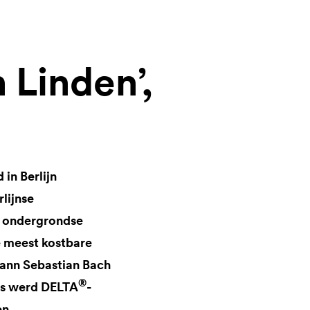
 Linden’,
in Berlijn
lijnse
ee ondergrondse
e meest kostbare
hann Sebastian Bach
®
ls werd
DELTA
-
en.