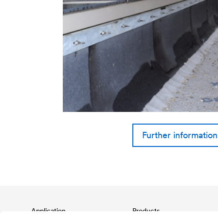
Further informatio
Application
Products