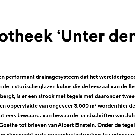
iotheek ‘Unter den
n performant drainagesysteem dat het werelderfgoed 
de historische glazen kubus die de leeszaal van de Ber
rbergt, is er een strook met tegels met daaronder tw
een oppervlakte van ongeveer 3.000 m² worden hier d
liotheek bewaard: van bewaarde handschriften van Jo
Goethe tot brieven van Albert Einstein. Onder de tege
 stuwvocht in de oppervlaktestructuur te verhinder