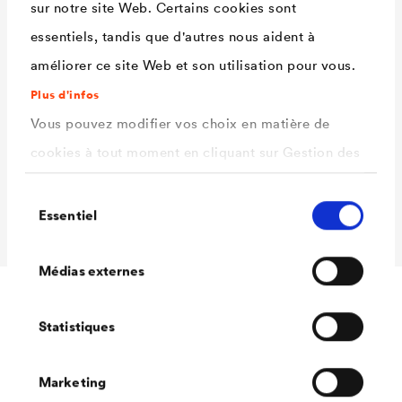
recouvrements
sur notre site Web. Certains cookies sont
Résistance aux
-30°C à +80°C
essentiels, tandis que d'autres nous aident à
températures
améliorer ce site Web et son utilisation pour vous.
Température
+5°C à +30°C
Plus d'infos
d'application
Vous pouvez modifier vos choix en matière de
cookies à tout moment en cliquant sur Gestion des
Valeur Sd
env. 150 m
cookies. Vous trouverez de plus amples
Dimensions des
1 m x 20 m ou 5 m / 15, 30 ou
Sélection
informations dans notre
politique de confidentialité
rouleaux
50 cm x 10 m
Essentiel
du
.
consentement
ici
Sélectionnez les cookies que vous souhaitez
Médias externes
autoriser.
Statistiques
Accessoires
Marketing