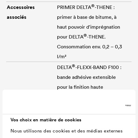
®
Accessoires
PRIMER
DELTA
-THENE :
associés
primer à base de bitume, à
haut pouvoir d'imprégnation
®
pour
DELTA
-THENE.
Consommation env. 0,2 – 0,3
l/m²
®
DELTA
-FLEXX-BAND F100 :
bande adhésive extensible
pour la finition haute
Épaisseur
env. 1,5 mm
Masse surfacique
env. 1,6 kg/m²
Résistance au
≥ 200 N/5 cm [EN 13317-1]
Vos choix en matière de cookies
cisaillement des
Nous utilisons des cookies et des médias externes