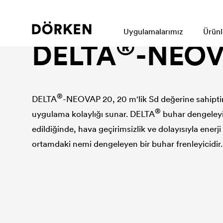
Hava ve buhar bariyeri
Uygulamalarımız
Ürünl
®
DELTA
-NEOV
®
DELTA
-NEOVAP 20, 20 m'lik Sd değerine sahiptir.
®
uygulama kolaylığı sunar.
DELTA
buhar dengeleyic
edildiğinde, hava geçirimsizlik ve dolayısıyla enerj
ortamdaki nemi dengeleyen bir buhar frenleyicidir.