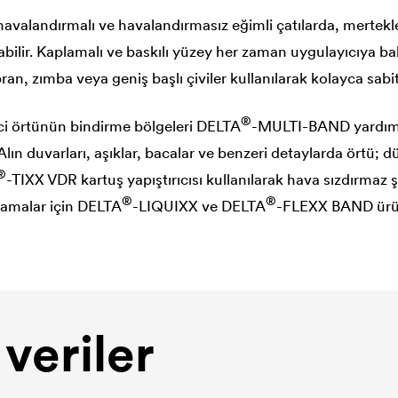
valandırmalı ve havalandırmasız eğimli çatılarda, mertekle
bilir. Kaplamalı ve baskılı yüzey her zaman uygulayıcıya b
ran, zımba veya geniş başlı çiviler kullanılarak kolayca sabit
®
ci örtünün bindirme bölgeleri
DELTA
-MULTI-BAND yardımıy
. Alın duvarları, aşıklar, bacalar ve benzeri detaylarda örtü;
®
-TIXX VDR kartuş yapıştırıcısı kullanılarak hava sızdırmaz şe
®
®
lamalar için
DELTA
-LIQUIXX ve
DELTA
-FLEXX BAND ürünle
veriler