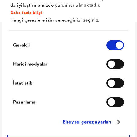
da iyileştirmemizde yardımcı olmaktadır.
Daha fazla bilgi
Hangi çerezlere izin vereceğinizi seçiniz.
Teknik veriler
Onay
Gerekli
Seçimi
Harici medyalar
Malzeme
Özel Yüksek Yoğunluklu
Polietilenden kabarcıklı levha
İstatistik
Renk
kahverengi
Kabarcık
yaklaşık olarak 8 mm
Pazarlama
yüksekliği
Basınç mukavemeti
yaklaşık olarak 250 kN/m²
Bireysel çerez ayarları
Kabarcıklar
yaklaşık olarak 5,3 l/m²
arasındaki hava