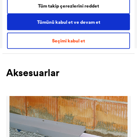
Tüm takip çerezlerini reddet
boşluğu
Isı dayanımı
-30 °C ile + 80 °C
Tümünü kabul et ve devam et
Rulo ölçüleri
20m x 2,0m
Seçimi kabul et
Aksesuarlar