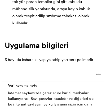
tek yüz perde temeller gibi çift kabuklu
mühendislik yapılarında, araya kayıp kabuk
olarak tespit edilip sızdırma tabakası olarak
kullanılır.
Uygulama bilgileri
3 boyutlu kabarcıklı yapıya sahip yarı-sert polimerik
®
levha şeklinde üretilen
DELTA
-MS tipi kabarcıklı
levhalar, temel ve istinat duvarları, perde elemanlar, iksa
sistemleri, tüneller vb. basınca dayanıklı yüzeyler,
Veri koruma notu
yalıtım membranları ve harçları önüne, su geçirimsiz
İnternet sayfamızda çerezler ve harici medyalar
beton ve XPS gibi perimetrik izolasyon tabakalarının
kullanıyoruz. Bazı çerezler esaslıdır ve diğerleri de
bu internet sayfasını ve kullanımını sizin için daha
üzerinde koruma amaçlı kullanılır.