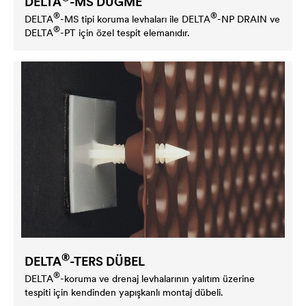
DELTA
-MS DÜĞME
®
®
DELTA
-MS tipi koruma levhaları ile
DELTA
-NP DRAIN ve
®
DELTA
-PT için özel tespit elemanıdır.
®
DELTA
-TERS DÜBEL
®
DELTA
-koruma ve drenaj levhalarının yalıtım üzerine
tespiti için kendinden yapışkanlı montaj dübeli.