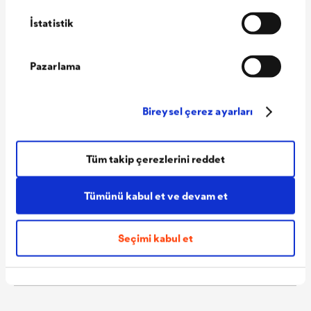
tasarımları için uygundur.
İstatistik
Yangın sınıfı
B-s1,d0, EN 13501-1
Yırtılma
yaklaşık 270/230 N/5 cm, EN
Pazarlama
mukavemeti
12311-2
Su geçirimsizlik
Su geçirimsiz W 1, EN 13859-
Bireysel çerez ayarları
1+2
Sd değeri
yaklaşık 0,02 m
Tüm takip çerezlerini reddet
Isı dayanımı
-40 °C ile +80 °C
Tümünü kabul et ve devam et
Nem dayanımı
yaklaşık 0,028 m²hPa/mg
Ağırlık
yaklaşık 210 g/m²
Seçimi kabul et
Rulo ağırlığı
yaklaşık 16 kg
Rulo ölçüsü
50 m x 1.50 m