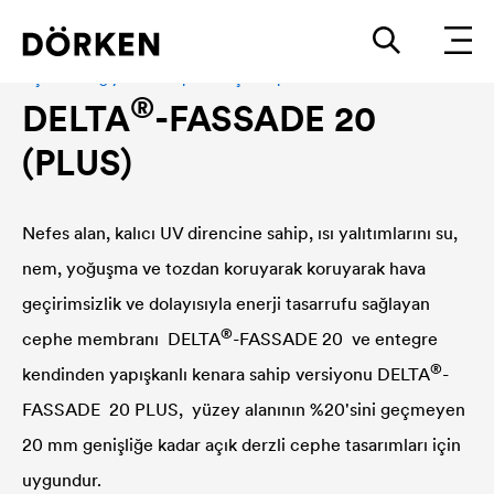
Açık derzli giydirme cepheler için cephe örtüleri
®
DELTA
-FASSADE 20
(PLUS)
Nefes alan, kalıcı UV direncine sahip, ısı yalıtımlarını su,
nem, yoğuşma ve tozdan koruyarak koruyarak hava
geçirimsizlik ve dolayısıyla enerji tasarrufu sağlayan
®
cephe membranı
DELTA
-FASSADE 20 ve entegre
®
kendinden yapışkanlı kenara sahip versiyonu
DELTA
-
FASSADE 20 PLUS, yüzey alanının %20'sini geçmeyen
20 mm genişliğe kadar açık derzli cephe tasarımları için
uygundur.