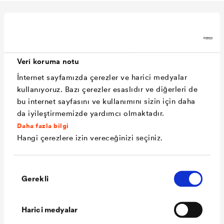
Teknik veriler
Veri koruma notu
Malzeme
Özel su geçirmez kaplamalı,
İnternet sayfamızda çerezler ve harici medyalar
yırtılma dayanımı yüksek
kullanıyoruz. Bazı çerezler esaslıdır ve diğerleri de
bu internet sayfasını ve kullanımını sizin için daha
polyester muflon. (Kendinden
da iyileştirmemizde yardımcı olmaktadır.
yapışkanlı kenara sahip
Daha fazla bilgi
®
olmayan versiyon
DELTA
-
Hangi çerezlere izin vereceğinizi seçiniz.
FASSADE 20).
®
Kullanım yeri
DELTA
-FASSADE 20 PLUS,
Onay
Gerekli
Seçimi
yüzey alanının %20'sini
geçmeyen 20 mm genişliğe
Harici medyalar
kadar açık derzli cephe