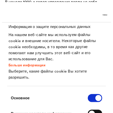
В начале 1990-х годов управление взяли на себя
представители четвертого поколения семьи, когда
Karl E. Dörken и Ute Herminghaus присоединились к
команде высшего руководства. Ewald Dörken AG
Информация о защите персональных данных
отметила свое столетие в мае 1992 года.
На нашем веб-сайте мы используем файлы
cookie и внешние носители. Некоторые файлы
cookie необходимы, в то время как другие
помогают нам улучшить этот веб-сайт и его
использование для Вас.
Больше информации
1981
Выберите, какие файлы cookie Вы хотите
Международный успех.
разрешить.
Выбор
Основное
согласия
DÖRKEN инициирует производство и продажу
микрослойной системы защиты от коррозии
DELTA
-