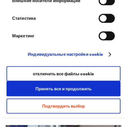
Внешние носители информации
MKS. В сегменте композитных строительных
мембран выпускается рулонный материал с
Статистика
ямочками
DELTA
-MS.
Маркетинг
Индивидуальные настройки cookie
отключить все файлы cookie
Принять все и продолжить
Подтвердить выбор