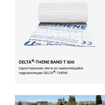
®
DELTA
-THENE BAND T 300
Односторонняя лента из самоклеящейся
®
гидроизоляции
DELTA
-THENE