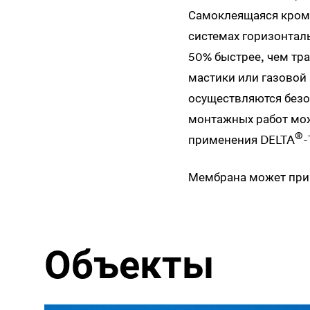
Самоклеящаяся кромк
системах горизонта
50% быстрее, чем тр
мастики или газовой
осуществляются безо
монтажных работ мож
®
применения
DELTA
-
Мембрана может прим
Объекты