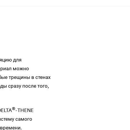
яцию для
териал можно
ые трещины в стенах
оды сразу после того,
®
DELTA
-THENE
стему самого
 времени.