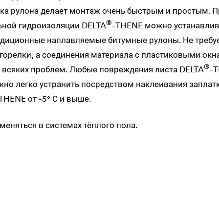
а рулона делает монтаж очень быстрым и простым. П
®
льной гидроизоляции
DELTA
-THENE можно устанавлив
адиционные наплавляемые битумные рулоны. Не требу
 горелки, а соединения материала с пластиковыми ок
®
 всяких проблем. Любые повреждения листа
DELTA
-T
но легко устранить посредством наклеивания заплатк
THENE от -5° С и выше.
еняться в системах тёплого пола.